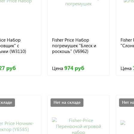
Price Набор
Fisher Price Набор
Fisher
ровщик" с
погремушек "Блеск и
"Слоне
ыми (W3110)
роскошь" (V6962)
27 руб
974 руб
Цена
Цена
складе
Нет на складе
Нет н