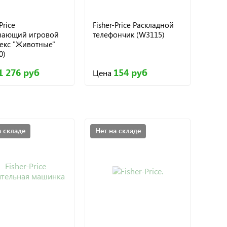
Price
Fisher-Price Раскладной
вающий игровой
телефончик (W3115)
екс "Животные"
0)
1 276 руб
154 руб
Цена
а складе
Нет на складе