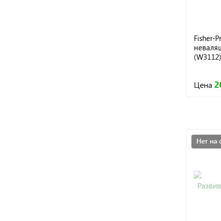
Fisher-
неваляш
(W3112
2
Цена
Нет на 