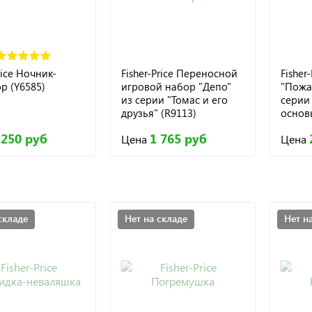
rice Ночник-
Fisher-Price Переносной
Fisher
р (Y6585)
игровой набор "Депо"
"Пожа
из серии "Томас и его
серии
друзья" (R9113)
основы
 250 руб
1 765 руб
Цена
Цена
складе
Нет на складе
Нет н