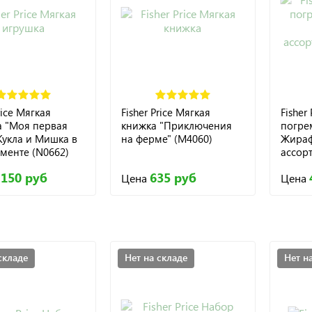
rice Мягкая
Fisher Price Мягкая
Fisher
а "Моя первая
книжка "Приключения
погре
 Кукла и Мишка в
на ферме" (M4060)
Жираф
менте (N0662)
ассор
 150 руб
635 руб
Цена
Цена
складе
Нет на складе
Нет н