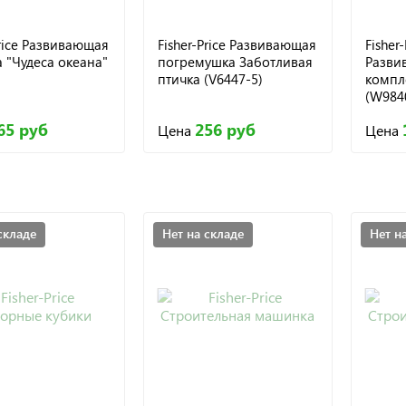
Price Развивающая
Fisher-Price Развивающая
Fisher-
 "Чудеса океана"
погремушка Заботливая
Разви
птичка (V6447-5)
компл
(W984
65 руб
256 руб
Цена
Цена
складе
Нет на складе
Нет н