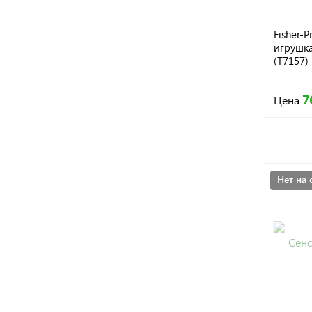
Fisher-
игрушка
(T7157)
7
Цена
Нет на 