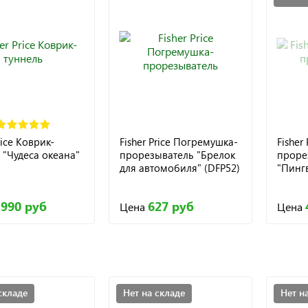
rice Коврик-
Fisher Price Погремушка-
Fisher
 "Чудеса океана"
прорезыватель "Брелок
проре
для автомобиля" (DFP52)
"Пингв
 990 руб
627 руб
Цена
Цена
складе
Нет на складе
Нет н