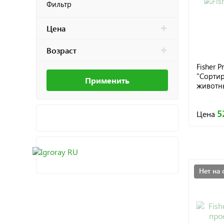
Фильтр
Цена
Возраст
Fisher 
"Сорти
Применить
животн
5
Цена
Нет на 