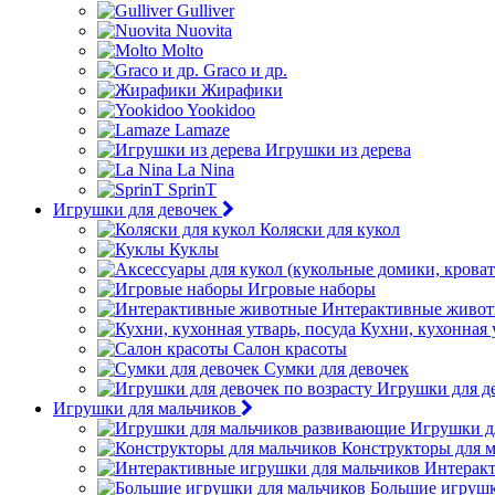
Gulliver
Nuovita
Molto
Graco и др.
Жирафики
Yookidoo
Lamaze
Игрушки из дерева
La Nina
SprinT
Игрушки для девочек
Коляски для кукол
Куклы
Игровые наборы
Интерактивные живо
Кухни, кухонная 
Салон красоты
Сумки для девочек
Игрушки для де
Игрушки для мальчиков
Игрушки д
Конструкторы для 
Интеракт
Большие игрушк