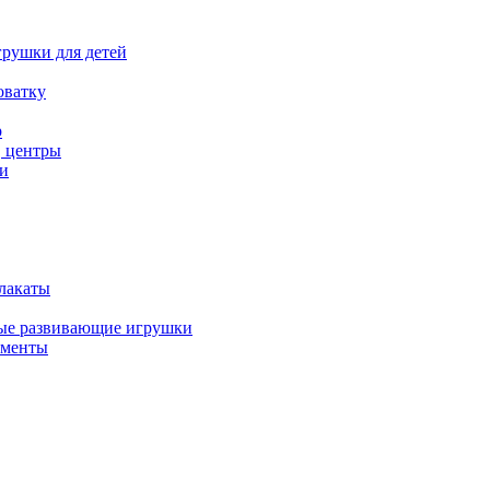
рушки для детей
оватку
р
, центры
и
лакаты
ые развивающие игрушки
ументы