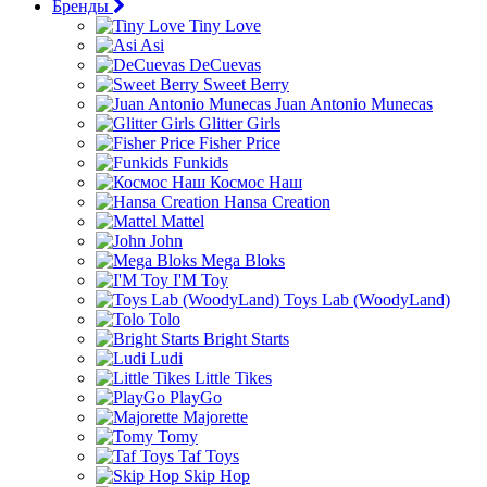
Бренды
Tiny Love
Asi
DeCuevas
Sweet Berry
Juan Antonio Munecas
Glitter Girls
Fisher Price
Funkids
Космос Наш
Hansa Creation
Mattel
John
Mega Bloks
I'M Toy
Toys Lab (WoodyLand)
Tolo
Bright Starts
Ludi
Little Tikes
PlayGo
Majorette
Tomy
Taf Toys
Skip Hop