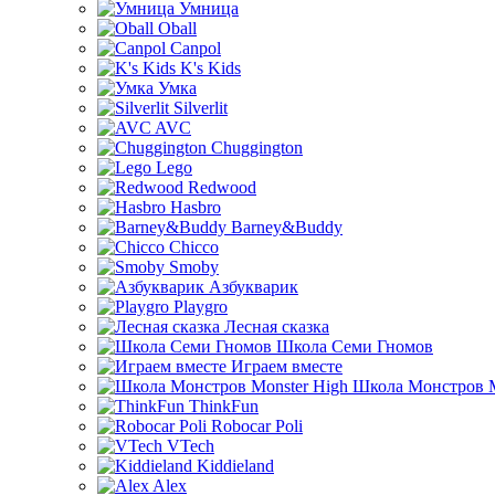
Умница
Oball
Canpol
K's Kids
Умка
Silverlit
AVC
Chuggington
Lego
Redwood
Hasbro
Barney&Buddy
Chicco
Smoby
Азбукварик
Playgro
Лесная сказка
Школа Семи Гномов
Играем вместе
Школа Монстров M
ThinkFun
Robocar Poli
VTech
Kiddieland
Alex