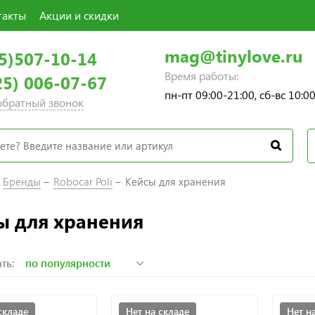
такты
Акции и скидки
mag@tinylove.ru
5)507-10-14
Время работы:
25) 006-07-67
пн-пт 09:00-21:00, сб-вс 10:0
 обратный звонок
Бренды
Robocar Poli
Кейсы для хранения
ы для хранения
ть:
складе
Нет на складе
Нет н