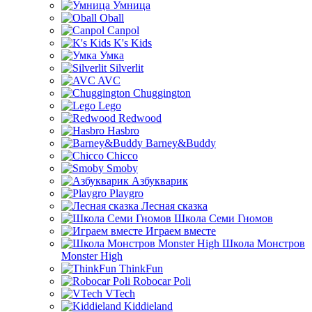
Умница
Oball
Canpol
K's Kids
Умка
Silverlit
AVC
Chuggington
Lego
Redwood
Hasbro
Barney&Buddy
Chicco
Smoby
Азбукварик
Playgro
Лесная сказка
Школа Семи Гномов
Играем вместе
Школа Монстров
Monster High
ThinkFun
Robocar Poli
VTech
Kiddieland