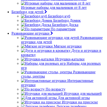
Игровые наборы для мальчиков от 8 лет
Бизиборд для детей
Бизиборд куб
Бизиборд Домик
Бизиборд Доска
По параметрам
Развивающие игрушки
Развивающие
игрушки для детей
Мягкие игрушки
Дуги и игрушки в
кроватку
Игрушки-каталки
Наборы для ролевых
игр
Развивающие
столы, центры
Интерактивные
игрушки
По возрасту
Игрушки для малышей
Для активной игры
Игрушки на присоске
Детские телефоны