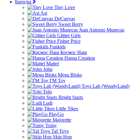
Бренды
Tiny Love
Asi
DeCuevas
Sweet Berry
Juan Antonio Munecas
Glitter Girls
Fisher Price
Funkids
Космос Наш
Hansa Creation
Mattel
John
Mega Bloks
I'M Toy
Toys Lab (WoodyLand)
Tolo
Bright Starts
Ludi
Little Tikes
PlayGo
Majorette
Tomy
Taf Toys
Skip Hop