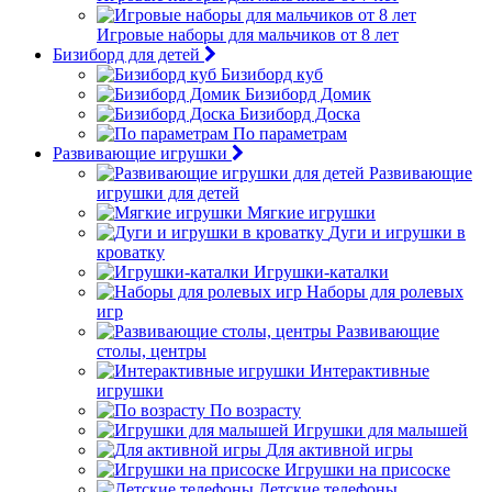
Игровые наборы для мальчиков от 8 лет
Бизиборд для детей
Бизиборд куб
Бизиборд Домик
Бизиборд Доска
По параметрам
Развивающие игрушки
Развивающие
игрушки для детей
Мягкие игрушки
Дуги и игрушки в
кроватку
Игрушки-каталки
Наборы для ролевых
игр
Развивающие
столы, центры
Интерактивные
игрушки
По возрасту
Игрушки для малышей
Для активной игры
Игрушки на присоске
Детские телефоны