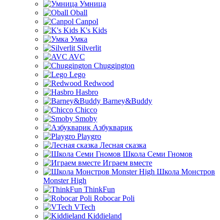
Умница
Oball
Canpol
K's Kids
Умка
Silverlit
AVC
Chuggington
Lego
Redwood
Hasbro
Barney&Buddy
Chicco
Smoby
Азбукварик
Playgro
Лесная сказка
Школа Семи Гномов
Играем вместе
Школа Монстров
Monster High
ThinkFun
Robocar Poli
VTech
Kiddieland