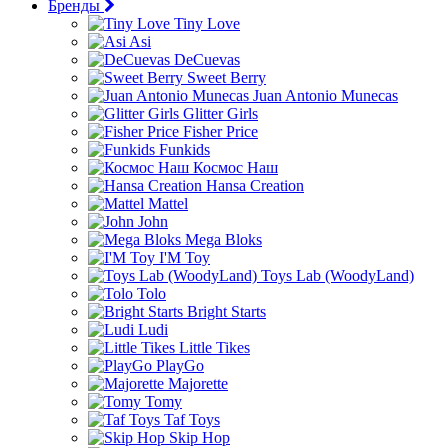
Бренды
Tiny Love
Asi
DeCuevas
Sweet Berry
Juan Antonio Munecas
Glitter Girls
Fisher Price
Funkids
Космос Наш
Hansa Creation
Mattel
John
Mega Bloks
I'M Toy
Toys Lab (WoodyLand)
Tolo
Bright Starts
Ludi
Little Tikes
PlayGo
Majorette
Tomy
Taf Toys
Skip Hop