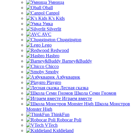
Умница
Oball
Canpol
K's Kids
Умка
Silverlit
AVC
Chuggington
Lego
Redwood
Hasbro
Barney&Buddy
Chicco
Smoby
Азбукварик
Playgro
Лесная сказка
Школа Семи Гномов
Играем вместе
Школа Монстров
Monster High
ThinkFun
Robocar Poli
VTech
Kiddieland