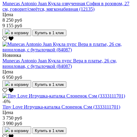
Munecas Antonio Juan Кукла озвученная София в розовом, 27
см, говорит/смеётся, мягконабивная (12135)
Цена
8 250 руб
9 155 руб
в корзину
Купить в 1 клик
Новинка
Munecas Antonio Juan Кукла пупс Вера в платье, 26 см,
виниловая, с бутылочкой (84087)
Цена
6 950 руб
в корзину
Купить в 1 клик
-6%
Tiny Love Игрушка-каталка Слоненок Сэм (3333111701)
Цена
3 750 руб
3 990 руб
в корзину
Купить в 1 клик