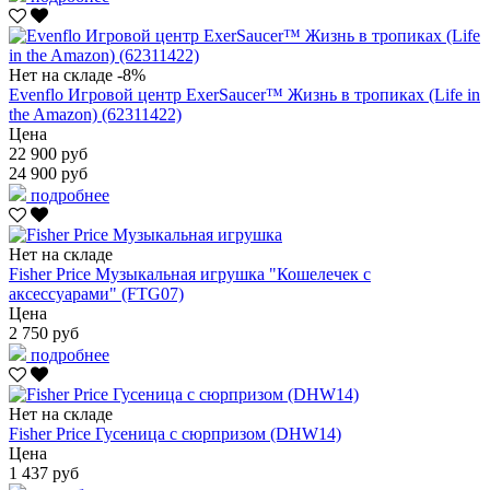
Нет на складе
-8%
Evenflo Игровой центр ExerSaucer™ Жизнь в тропиках (Life in
the Amazon) (62311422)
Цена
22 900 руб
24 900 руб
подробнее
Нет на складе
Fisher Price Музыкальная игрушка "Кошелечек с
аксессуарами" (FTG07)
Цена
2 750 руб
подробнее
Нет на складе
Fisher Price Гусеница с сюрпризом (DHW14)
Цена
1 437 руб