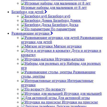
Игровые наборы для мальчиков от 8 лет
Бизиборд для детей
Бизиборд куб
Бизиборд Домик
Бизиборд Доска
По параметрам
Развивающие игрушки
Развивающие
игрушки для детей
Мягкие игрушки
Дуги и игрушки в
кроватку
Игрушки-каталки
Наборы для ролевых
игр
Развивающие
столы, центры
Интерактивные
игрушки
По возрасту
Игрушки для малышей
Для активной игры
Игрушки на присоске
Детские телефоны