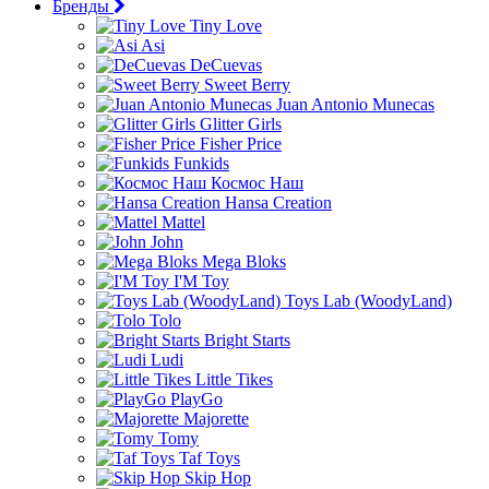
Бренды
Tiny Love
Asi
DeCuevas
Sweet Berry
Juan Antonio Munecas
Glitter Girls
Fisher Price
Funkids
Космос Наш
Hansa Creation
Mattel
John
Mega Bloks
I'M Toy
Toys Lab (WoodyLand)
Tolo
Bright Starts
Ludi
Little Tikes
PlayGo
Majorette
Tomy
Taf Toys
Skip Hop