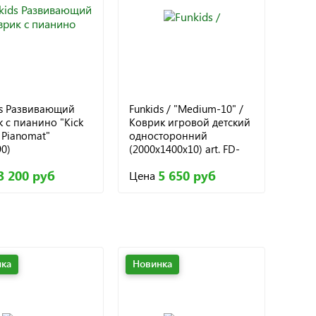
ds Развивающий
Funkids / "Medium-10" /
 с пианино "Kick
Коврик игровой детский
 Pianomat"
односторонний
0)
(2000х1400х10) art. FD-
M10-1S, 013
3 200 руб
5 650 руб
Цена
ка
Новинка