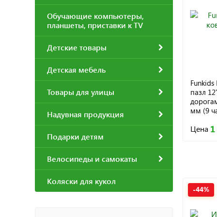
Обучающие компьютеры,
планшеты, приставки к TV
Детские товары
Детская мебель
Funkids
Товары для улицы
пазл 12
дорогам
мм (9 ч
Надувная продукция
(KB-H62
1
Цена
Подарки детям
Велосипеды и самокаты
Коляски для кукол
-44%