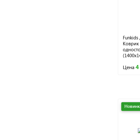
Funkids 
Коврик 
одност
(1400х14
S10-1S,
4
Цена
Новинк