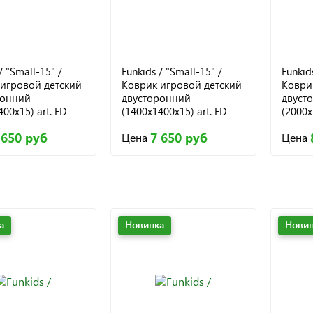
/ "Small-15" /
Funkids / "Small-15" /
Funkid
игровой детский
Коврик игровой детский
Коври
ронний
двусторонний
двуст
00х15) art. FD-
(1400х1400х15) art. FD-
(2000х
 010
S15-2S, 011
M12-2S
 650 руб
7 650 руб
Цена
Цена
а
Новинка
Новин