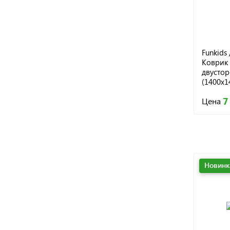
Funkids 
Коврик 
двусто
(1400х14
S15-2S,
7
Цена
Новинк