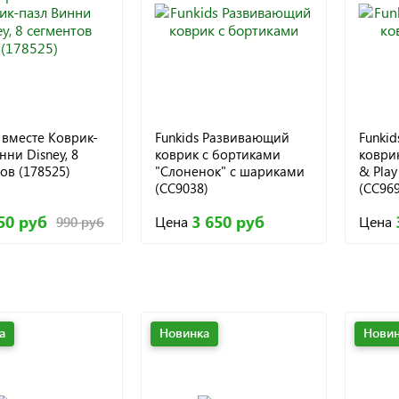
вместе Коврик-
Funkids Развивающий
Funki
нни Disney, 8
коврик c бортиками
коврик
ов (178525)
"Слоненок" с шариками
& Play
(CC9038)
(CC969
50 руб
3 650 руб
Цена
Цена
990 руб
а
Новинка
Новин