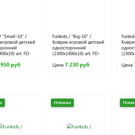
/ "Small-10" /
Funkids / "Big-10" /
Funkids
игровой детский
Коврик игровой детский
Коври
оронний
односторонний
однос
00х10) art. FD-
(2300х1400х10) art. FD-
(2300х
 008
B10-1S, 005
B10-1S
 950 руб
7 230 руб
Цена
Цена
а
Новинка
Новин