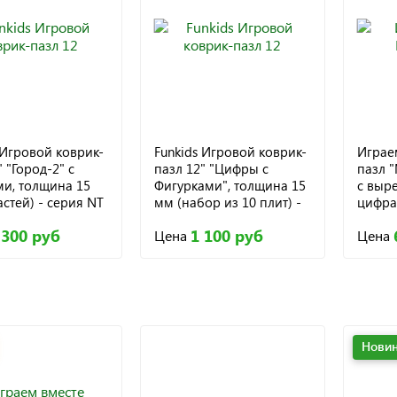
 Игровой коврик-
Funkids Игровой коврик-
Играе
" "Город-2" с
пазл 12" "Цифры с
пазл 
и, толщина 15
Фигурками", толщина 15
с выр
астей) - серия NT
мм (набор из 10 плит) -
цифра
-NT)
серия NT (KB-024C-NT)
 300 руб
1 100 руб
Цена
Цена
Новин