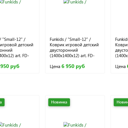
/ "Small-12" /
Funkids / "Small-12" /
Funkid
игровой детский
Коврик игровой детский
Коври
ронний
двусторонний
двуст
00х12) art. FD-
(1400х1400х12) art. FD-
(1400х
 002
S12-2S, 004
S12-2S
 950 руб
6 950 руб
Цена
Цена
а
Новинка
Новин