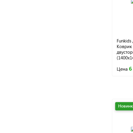
Funkids 
Коврик 
двусто
(1400х14
S12-2S,
6
Цена
Новинк