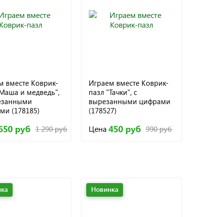
м вместе Коврик-
Играем вместе Коврик-
"Маша и медведь",
пазл "Тачки", с
езанными
вырезанными цифрами
ми (178185)
(178527)
650 руб
450 руб
Цена
1 290 руб
990 руб
ка
Новинка