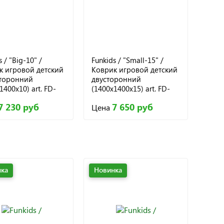
 / "Big-10" /
Funkids / "Small-15" /
к игровой детский
Коврик игровой детский
торонний
двусторонний
1400х10) art. FD-
(1400х1400х15) art. FD-
, 012
S15-2S, 009
7 230 руб
7 650 руб
Цена
ка
Новинка