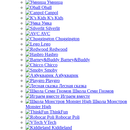
Умница
Oball
Canpol
K's Kids
Умка
Silverlit
AVC
Chuggington
Lego
Redwood
Hasbro
Barney&Buddy
Chicco
Smoby
Азбукварик
Playgro
Лесная сказка
Школа Семи Гномов
Играем вместе
Школа Монстров
Monster High
ThinkFun
Robocar Poli
VTech
Kiddieland