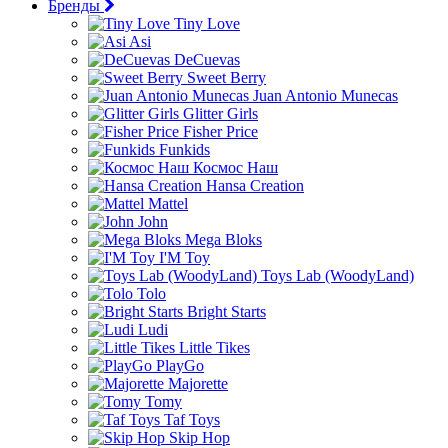
Бренды
Tiny Love
Asi
DeCuevas
Sweet Berry
Juan Antonio Munecas
Glitter Girls
Fisher Price
Funkids
Космос Наш
Hansa Creation
Mattel
John
Mega Bloks
I'M Toy
Toys Lab (WoodyLand)
Tolo
Bright Starts
Ludi
Little Tikes
PlayGo
Majorette
Tomy
Taf Toys
Skip Hop