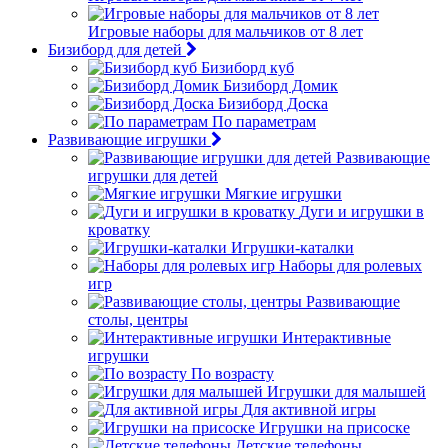
Игровые наборы для мальчиков от 8 лет
Бизиборд для детей
Бизиборд куб
Бизиборд Домик
Бизиборд Доска
По параметрам
Развивающие игрушки
Развивающие
игрушки для детей
Мягкие игрушки
Дуги и игрушки в
кроватку
Игрушки-каталки
Наборы для ролевых
игр
Развивающие
столы, центры
Интерактивные
игрушки
По возрасту
Игрушки для малышей
Для активной игры
Игрушки на присоске
Детские телефоны