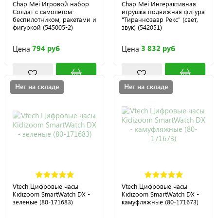
Chap Mei Игровой набор
Chap Mei Интерактивная
Солдат с самолетом-
игрушка подвижная фигура
беспилотником, ракетами и
"Тираннозавр Рекс" (свет,
фигуркой (545005-2)
звук) (542051)
794 руб
3 832 руб
Цена
Цена
Нет на складе
Нет на складе
Vtech Цифровые часы
Vtech Цифровые часы
Kidizoom SmartWatch DX -
Kidizoom SmartWatch DX -
зеленые (80-171683)
камуфляжные (80-171673)