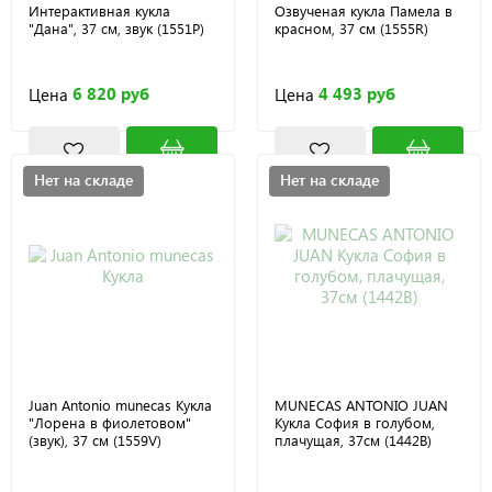
Интерактивная кукла
Озвученая кукла Памела в
"Дана", 37 см, звук (1551P)
красном, 37 см (1555R)
6 820 руб
4 493 руб
Цена
Цена
Нет на складе
Нет на складе
Juan Antonio munecas Кукла
MUNECAS ANTONIO JUAN
"Лорена в фиолетовом"
Кукла София в голубом,
(звук), 37 см (1559V)
плачущая, 37см (1442B)