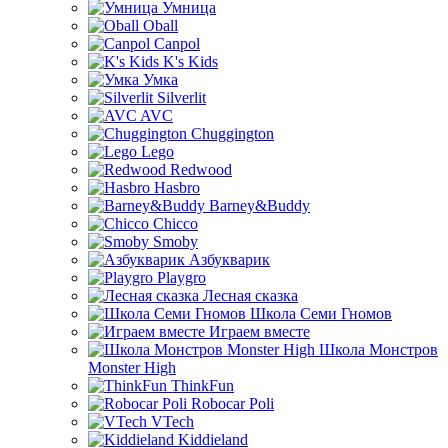
Умница
Oball
Canpol
K's Kids
Умка
Silverlit
AVC
Chuggington
Lego
Redwood
Hasbro
Barney&Buddy
Chicco
Smoby
Азбукварик
Playgro
Лесная сказка
Школа Семи Гномов
Играем вместе
Школа Монстров
Monster High
ThinkFun
Robocar Poli
VTech
Kiddieland