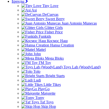
Бренды
Tiny Love
Asi
DeCuevas
Sweet Berry
Juan Antonio Munecas
Glitter Girls
Fisher Price
Funkids
Космос Наш
Hansa Creation
Mattel
John
Mega Bloks
I'M Toy
Toys Lab (WoodyLand)
Tolo
Bright Starts
Ludi
Little Tikes
PlayGo
Majorette
Tomy
Taf Toys
Skip Hop