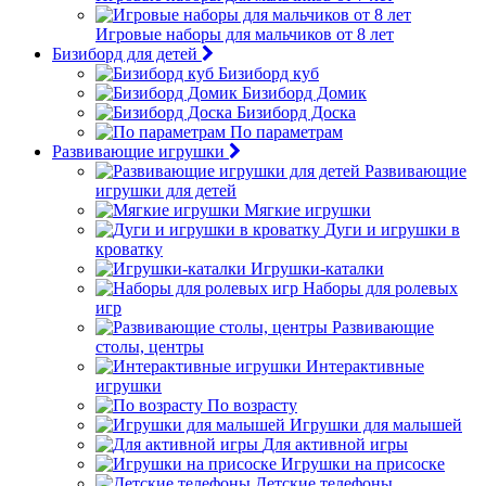
Игровые наборы для мальчиков от 8 лет
Бизиборд для детей
Бизиборд куб
Бизиборд Домик
Бизиборд Доска
По параметрам
Развивающие игрушки
Развивающие
игрушки для детей
Мягкие игрушки
Дуги и игрушки в
кроватку
Игрушки-каталки
Наборы для ролевых
игр
Развивающие
столы, центры
Интерактивные
игрушки
По возрасту
Игрушки для малышей
Для активной игры
Игрушки на присоске
Детские телефоны