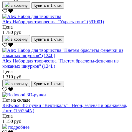
в корзину
Купить в 1 клик
Alex Набор для творчества "Укрась торт" (591001)
Цена
1 780 руб
в корзину
Купить в 1 клик
Alex Набор для творчества ''Плетем браслеты-фенечки из
кожаных шнурков'' (124L)
Цена
1 310 руб
в корзину
Купить в 1 клик
Нет на складе
Redwood 3D-ручки "Вертикаль" - Неон, зеленая и оранжевая,
2 шт. (155254N)
Цена
1 150 руб
подробнее