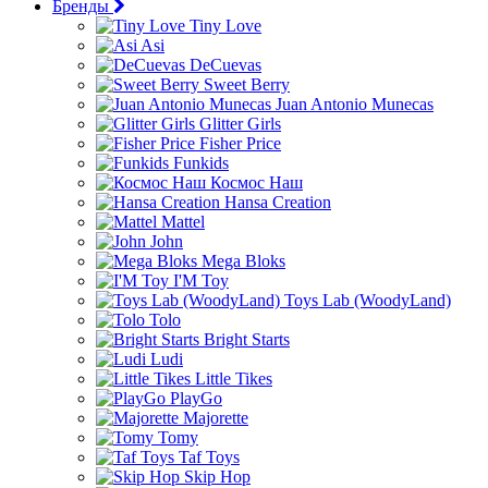
Бренды
Tiny Love
Asi
DeCuevas
Sweet Berry
Juan Antonio Munecas
Glitter Girls
Fisher Price
Funkids
Космос Наш
Hansa Creation
Mattel
John
Mega Bloks
I'M Toy
Toys Lab (WoodyLand)
Tolo
Bright Starts
Ludi
Little Tikes
PlayGo
Majorette
Tomy
Taf Toys
Skip Hop