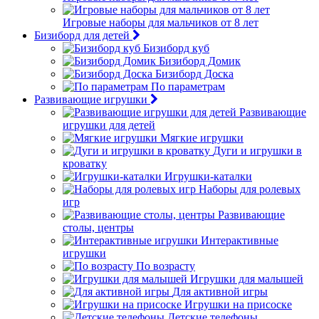
Игровые наборы для мальчиков от 8 лет
Бизиборд для детей
Бизиборд куб
Бизиборд Домик
Бизиборд Доска
По параметрам
Развивающие игрушки
Развивающие
игрушки для детей
Мягкие игрушки
Дуги и игрушки в
кроватку
Игрушки-каталки
Наборы для ролевых
игр
Развивающие
столы, центры
Интерактивные
игрушки
По возрасту
Игрушки для малышей
Для активной игры
Игрушки на присоске
Детские телефоны