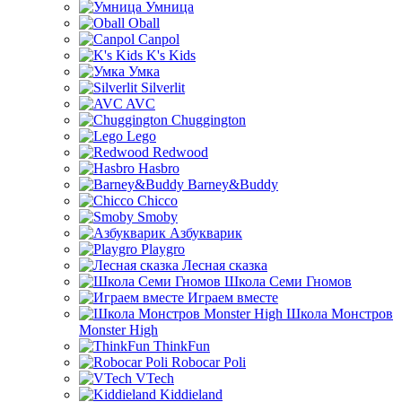
Умница
Oball
Canpol
K's Kids
Умка
Silverlit
AVC
Chuggington
Lego
Redwood
Hasbro
Barney&Buddy
Chicco
Smoby
Азбукварик
Playgro
Лесная сказка
Школа Семи Гномов
Играем вместе
Школа Монстров
Monster High
ThinkFun
Robocar Poli
VTech
Kiddieland