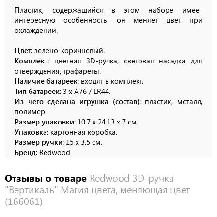
Пластик, содержащийся в этом наборе имеет
интересную особенность: он меняет цвет при
охлаждении.
Цвет
: зелено-коричневый.
Комплект
: цветная 3D-ручка, световая насадка для
отверждения, трафареты.
Наличие батареек
: входят в комплект.
Тип батареек
: 3 х A76 / LR44.
Из чего сделана игрушка (состав)
: пластик, металл,
полимер.
Размер упаковки
: 10.7 х 24.13 х 7 см.
Упаковка
: картонная коробка.
Размер ручки
: 15 х 3.5 см.
Бренд
: Redwood
Отзывы о товаре
Redwood 3D-ручка
"Вертикаль" Магия цвета, меняющая цвет
(166061)