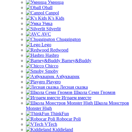
Умница
Oball
Canpol
K's Kids
Умка
Silverlit
AVC
Chuggington
Lego
Redwood
Hasbro
Barney&Buddy
Chicco
Smoby
Азбукварик
Playgro
Лесная сказка
Школа Семи Гномов
Играем вместе
Школа Монстров
Monster High
ThinkFun
Robocar Poli
VTech
Kiddieland