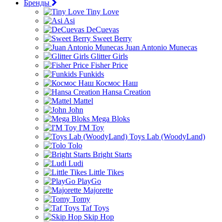
Бренды
Tiny Love
Asi
DeCuevas
Sweet Berry
Juan Antonio Munecas
Glitter Girls
Fisher Price
Funkids
Космос Наш
Hansa Creation
Mattel
John
Mega Bloks
I'M Toy
Toys Lab (WoodyLand)
Tolo
Bright Starts
Ludi
Little Tikes
PlayGo
Majorette
Tomy
Taf Toys
Skip Hop