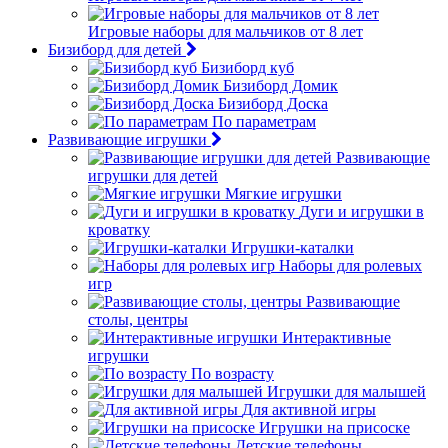
Игровые наборы для мальчиков от 8 лет
Бизиборд для детей
Бизиборд куб
Бизиборд Домик
Бизиборд Доска
По параметрам
Развивающие игрушки
Развивающие
игрушки для детей
Мягкие игрушки
Дуги и игрушки в
кроватку
Игрушки-каталки
Наборы для ролевых
игр
Развивающие
столы, центры
Интерактивные
игрушки
По возрасту
Игрушки для малышей
Для активной игры
Игрушки на присоске
Детские телефоны