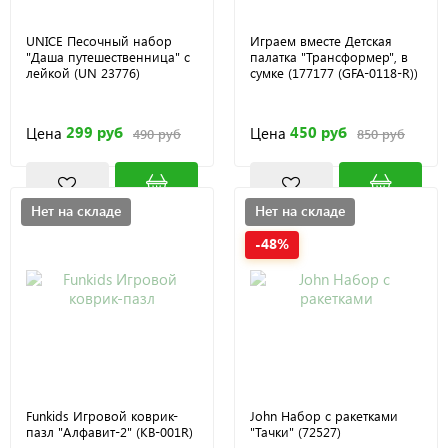
UNICE Песочный набор
Играем вместе Детская
"Даша путешественница" c
палатка "Трансформер", в
лейкой (UN 23776)
сумке (177177 (GFA-0118-R))
299 руб
450 руб
Цена
Цена
490 руб
850 руб
Нет на складе
Нет на складе
-48%
Funkids Игровой коврик-
John Набор с ракетками
пазл "Алфавит-2" (KB-001R)
"Тачки" (72527)