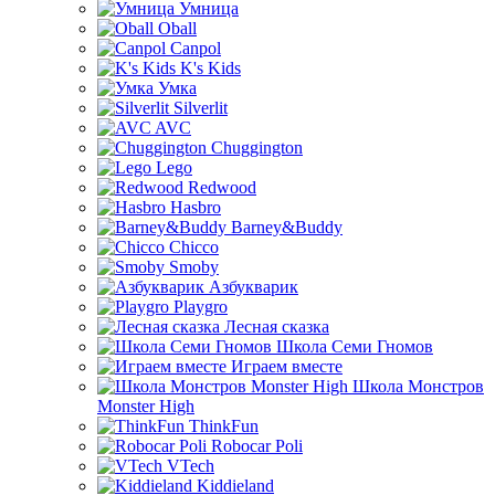
Умница
Oball
Canpol
K's Kids
Умка
Silverlit
AVC
Chuggington
Lego
Redwood
Hasbro
Barney&Buddy
Chicco
Smoby
Азбукварик
Playgro
Лесная сказка
Школа Семи Гномов
Играем вместе
Школа Монстров
Monster High
ThinkFun
Robocar Poli
VTech
Kiddieland