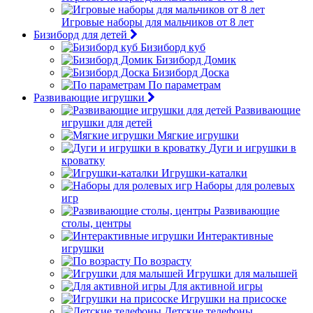
Игровые наборы для мальчиков от 8 лет
Бизиборд для детей
Бизиборд куб
Бизиборд Домик
Бизиборд Доска
По параметрам
Развивающие игрушки
Развивающие
игрушки для детей
Мягкие игрушки
Дуги и игрушки в
кроватку
Игрушки-каталки
Наборы для ролевых
игр
Развивающие
столы, центры
Интерактивные
игрушки
По возрасту
Игрушки для малышей
Для активной игры
Игрушки на присоске
Детские телефоны