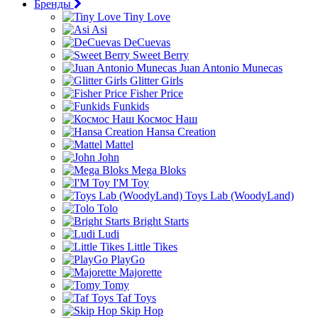
Бренды
Tiny Love
Asi
DeCuevas
Sweet Berry
Juan Antonio Munecas
Glitter Girls
Fisher Price
Funkids
Космос Наш
Hansa Creation
Mattel
John
Mega Bloks
I'M Toy
Toys Lab (WoodyLand)
Tolo
Bright Starts
Ludi
Little Tikes
PlayGo
Majorette
Tomy
Taf Toys
Skip Hop