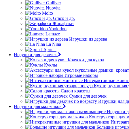
Gulliver
Nuovita
Molto
Graco и др.
Жирафики
Yookidoo
Lamaze
Игрушки из дерева
La Nina
SprinT
Игрушки для девочек
Коляски для кукол
Куклы
Игровые наборы
Интерактивные живо
Кухни, кухонная 
Салон красоты
Сумки для девочек
Игрушки для де
Игрушки для мальчиков
Игрушки д
Конструкторы для 
Интеракт
Большие игрушк