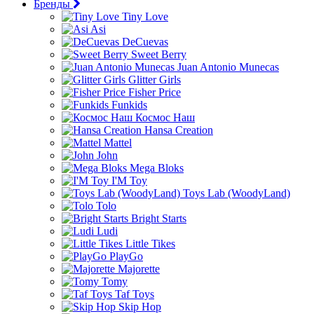
Бренды
Tiny Love
Asi
DeCuevas
Sweet Berry
Juan Antonio Munecas
Glitter Girls
Fisher Price
Funkids
Космос Наш
Hansa Creation
Mattel
John
Mega Bloks
I'M Toy
Toys Lab (WoodyLand)
Tolo
Bright Starts
Ludi
Little Tikes
PlayGo
Majorette
Tomy
Taf Toys
Skip Hop