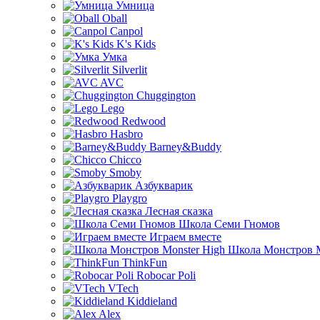
Умница
Oball
Canpol
K's Kids
Умка
Silverlit
AVC
Chuggington
Lego
Redwood
Hasbro
Barney&Buddy
Chicco
Smoby
Азбукварик
Playgro
Лесная сказка
Школа Семи Гномов
Играем вместе
Школа Монстров M
ThinkFun
Robocar Poli
VTech
Kiddieland
Alex