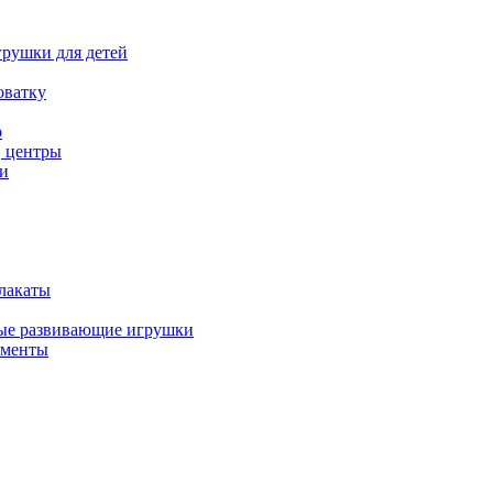
рушки для детей
оватку
р
, центры
и
лакаты
ые развивающие игрушки
ументы