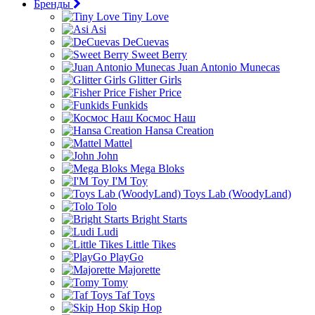
Бренды
Tiny Love
Asi
DeCuevas
Sweet Berry
Juan Antonio Munecas
Glitter Girls
Fisher Price
Funkids
Космос Наш
Hansa Creation
Mattel
John
Mega Bloks
I'M Toy
Toys Lab (WoodyLand)
Tolo
Bright Starts
Ludi
Little Tikes
PlayGo
Majorette
Tomy
Taf Toys
Skip Hop