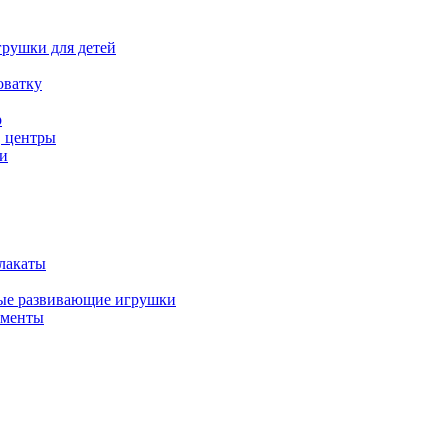
рушки для детей
оватку
р
, центры
и
лакаты
ые развивающие игрушки
ументы