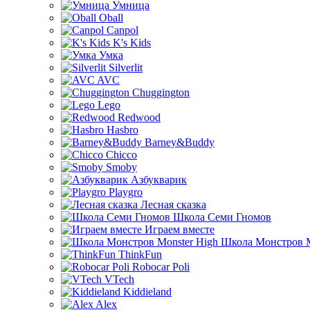
Умница
Oball
Canpol
K's Kids
Умка
Silverlit
AVC
Chuggington
Lego
Redwood
Hasbro
Barney&Buddy
Chicco
Smoby
Азбукварик
Playgro
Лесная сказка
Школа Семи Гномов
Играем вместе
Школа Монстров M
ThinkFun
Robocar Poli
VTech
Kiddieland
Alex