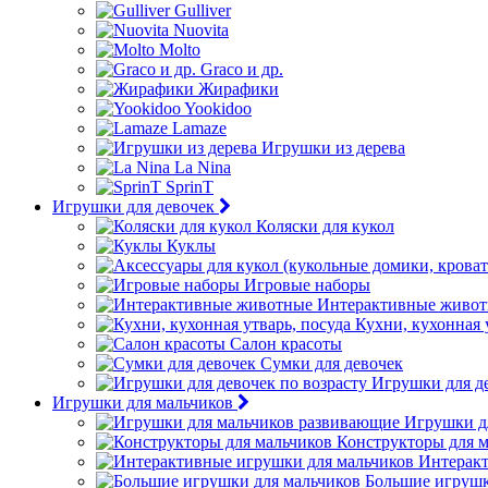
Gulliver
Nuovita
Molto
Graco и др.
Жирафики
Yookidoo
Lamaze
Игрушки из дерева
La Nina
SprinT
Игрушки для девочек
Коляски для кукол
Куклы
Игровые наборы
Интерактивные живо
Кухни, кухонная 
Салон красоты
Сумки для девочек
Игрушки для де
Игрушки для мальчиков
Игрушки д
Конструкторы для 
Интеракт
Большие игрушк