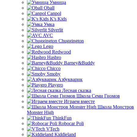
Умница
Oball
Canpol
K's Kids
Умка
Silverlit
AVC
Chuggington
Lego
Redwood
Hasbro
Barney&Buddy
Chicco
Smoby
Азбукварик
Playgro
Лесная сказка
Школа Семи Гномов
Играем вместе
Школа Монстров
Monster High
ThinkFun
Robocar Poli
VTech
Kiddieland