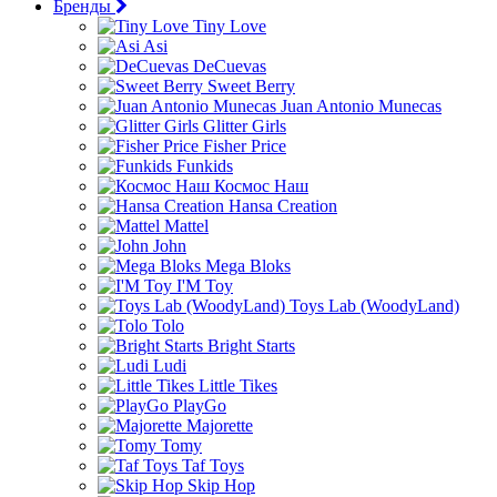
Бренды
Tiny Love
Asi
DeCuevas
Sweet Berry
Juan Antonio Munecas
Glitter Girls
Fisher Price
Funkids
Космос Наш
Hansa Creation
Mattel
John
Mega Bloks
I'M Toy
Toys Lab (WoodyLand)
Tolo
Bright Starts
Ludi
Little Tikes
PlayGo
Majorette
Tomy
Taf Toys
Skip Hop