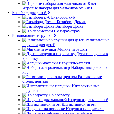
Игровые наборы для мальчиков от 8 лет
Бизиборд для детей
Бизиборд куб
Бизиборд Домик
Бизиборд Доска
По параметрам
Развивающие игрушки
Развивающие
игрушки для детей
Мягкие игрушки
Дуги и игрушки в
кроватку
Игрушки-каталки
Наборы для ролевых
игр
Развивающие
столы, центры
Интерактивные
игрушки
По возрасту
Игрушки для малышей
Для активной игры
Игрушки на присоске
Детские телефоны