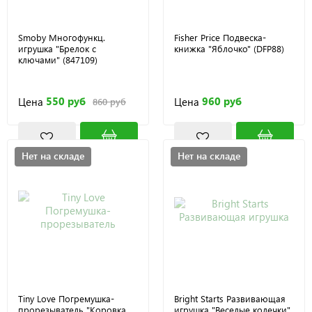
Smoby Многофункц.
Fisher Price Подвеска-
игрушка "Брелок с
книжка "Яблочко" (DFP88)
ключами" (847109)
550 руб
960 руб
Цена
Цена
860 руб
Нет на складе
Нет на складе
Tiny Love Погремушка-
Bright Starts Развивающая
прорезыватель "Коровка
игрушка "Веселые колечки"