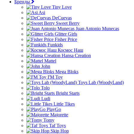
Бренды
Tiny Love
Asi
DeCuevas
Sweet Berry
Juan Antonio Munecas
Glitter Girls
Fisher Price
Funkids
Космос Наш
Hansa Creation
Mattel
John
Mega Bloks
I'M Toy
Toys Lab (WoodyLand)
Tolo
Bright Starts
Ludi
Little Tikes
PlayGo
Majorette
Tomy
Taf Toys
Skip Hop