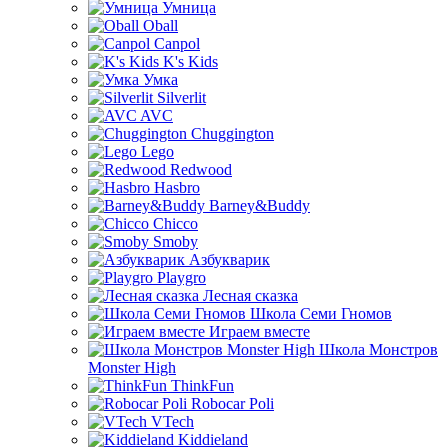
Умница
Oball
Canpol
K's Kids
Умка
Silverlit
AVC
Chuggington
Lego
Redwood
Hasbro
Barney&Buddy
Chicco
Smoby
Азбукварик
Playgro
Лесная сказка
Школа Семи Гномов
Играем вместе
Школа Монстров
Monster High
ThinkFun
Robocar Poli
VTech
Kiddieland