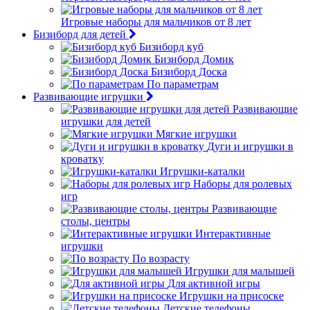
Игровые наборы для мальчиков от 8 лет
Бизиборд для детей
Бизиборд куб
Бизиборд Домик
Бизиборд Доска
По параметрам
Развивающие игрушки
Развивающие
игрушки для детей
Мягкие игрушки
Дуги и игрушки в
кроватку
Игрушки-каталки
Наборы для ролевых
игр
Развивающие
столы, центры
Интерактивные
игрушки
По возрасту
Игрушки для малышей
Для активной игры
Игрушки на присоске
Детские телефоны