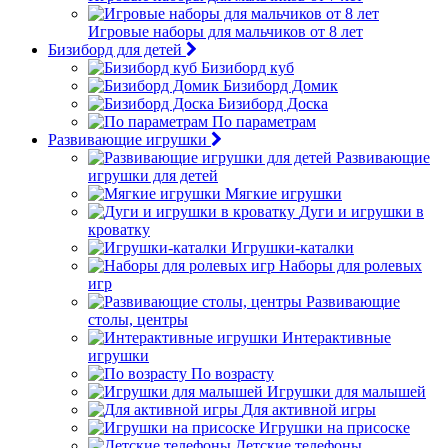
Игровые наборы для мальчиков от 8 лет
Бизиборд для детей
Бизиборд куб
Бизиборд Домик
Бизиборд Доска
По параметрам
Развивающие игрушки
Развивающие
игрушки для детей
Мягкие игрушки
Дуги и игрушки в
кроватку
Игрушки-каталки
Наборы для ролевых
игр
Развивающие
столы, центры
Интерактивные
игрушки
По возрасту
Игрушки для малышей
Для активной игры
Игрушки на присоске
Детские телефоны