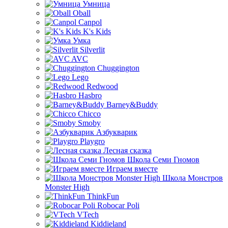
Умница
Oball
Canpol
K's Kids
Умка
Silverlit
AVC
Chuggington
Lego
Redwood
Hasbro
Barney&Buddy
Chicco
Smoby
Азбукварик
Playgro
Лесная сказка
Школа Семи Гномов
Играем вместе
Школа Монстров
Monster High
ThinkFun
Robocar Poli
VTech
Kiddieland