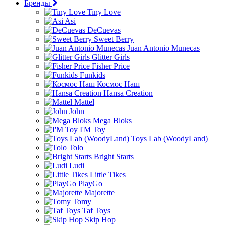
Бренды
Tiny Love
Asi
DeCuevas
Sweet Berry
Juan Antonio Munecas
Glitter Girls
Fisher Price
Funkids
Космос Наш
Hansa Creation
Mattel
John
Mega Bloks
I'M Toy
Toys Lab (WoodyLand)
Tolo
Bright Starts
Ludi
Little Tikes
PlayGo
Majorette
Tomy
Taf Toys
Skip Hop