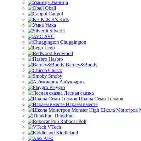
Умница
Oball
Canpol
K's Kids
Умка
Silverlit
AVC
Chuggington
Lego
Redwood
Hasbro
Barney&Buddy
Chicco
Smoby
Азбукварик
Playgro
Лесная сказка
Школа Семи Гномов
Играем вместе
Школа Монстров M
ThinkFun
Robocar Poli
VTech
Kiddieland
Alex