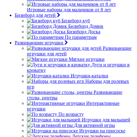
Игровые наборы для мальчиков от 8 лет
Бизиборд для детей
Бизиборд куб
Бизиборд Домик
Бизиборд Доска
По параметрам
Развивающие игрушки
Развивающие
игрушки для детей
Мягкие игрушки
Дуги и игрушки в
кроватку
Игрушки-каталки
Наборы для ролевых
игр
Развивающие
столы, центры
Интерактивные
игрушки
По возрасту
Игрушки для малышей
Для активной игры
Игрушки на присоске
Детские телефоны