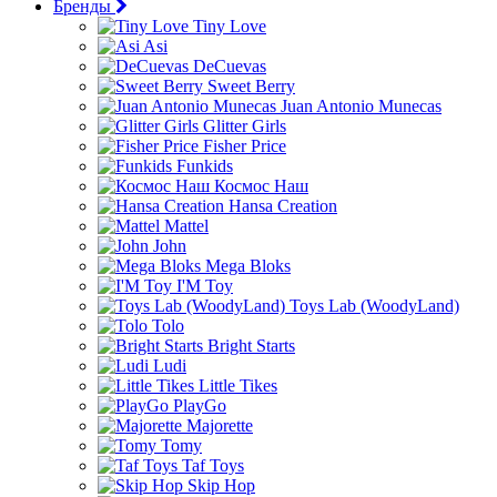
Бренды
Tiny Love
Asi
DeCuevas
Sweet Berry
Juan Antonio Munecas
Glitter Girls
Fisher Price
Funkids
Космос Наш
Hansa Creation
Mattel
John
Mega Bloks
I'M Toy
Toys Lab (WoodyLand)
Tolo
Bright Starts
Ludi
Little Tikes
PlayGo
Majorette
Tomy
Taf Toys
Skip Hop