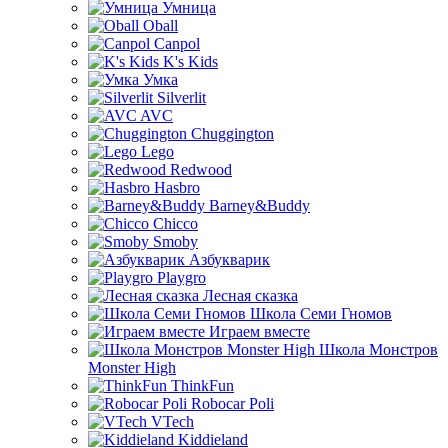
Умница
Oball
Canpol
K's Kids
Умка
Silverlit
AVC
Chuggington
Lego
Redwood
Hasbro
Barney&Buddy
Chicco
Smoby
Азбукварик
Playgro
Лесная сказка
Школа Семи Гномов
Играем вместе
Школа Монстров
Monster High
ThinkFun
Robocar Poli
VTech
Kiddieland