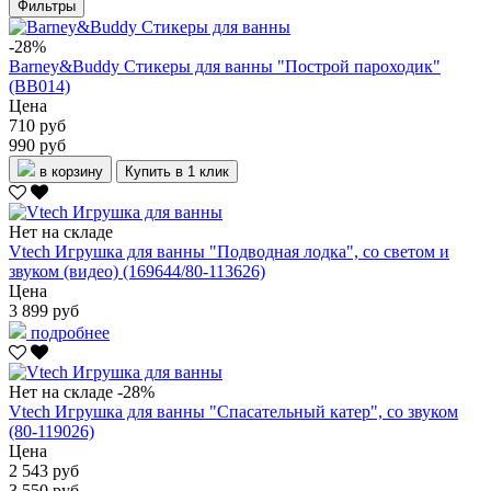
Фильтры
-28%
Barney&Buddy Стикеры для ванны "Построй пароходик"
(BB014)
Цена
710 руб
990 руб
в корзину
Купить в 1 клик
Нет на складе
Vtech Игрушка для ванны "Подводная лодка", со светом и
звуком (видео) (169644/80-113626)
Цена
3 899 руб
подробнее
Нет на складе
-28%
Vtech Игрушка для ванны "Спасательный катер", со звуком
(80-119026)
Цена
2 543 руб
3 550 руб