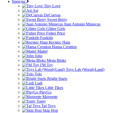
Бренды
Tiny Love
Asi
DeCuevas
Sweet Berry
Juan Antonio Munecas
Glitter Girls
Fisher Price
Funkids
Космос Наш
Hansa Creation
Mattel
John
Mega Bloks
I'M Toy
Toys Lab (WoodyLand)
Tolo
Bright Starts
Ludi
Little Tikes
PlayGo
Majorette
Tomy
Taf Toys
Skip Hop