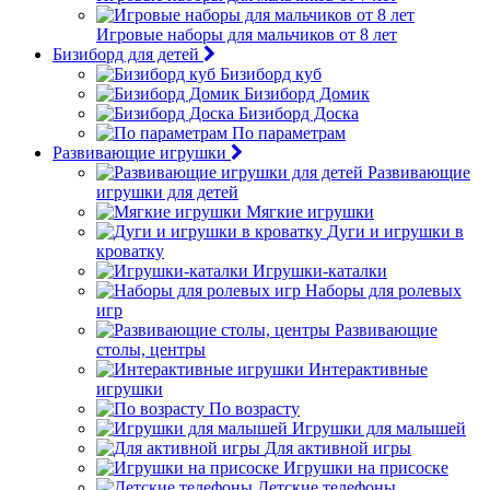
Игровые наборы для мальчиков от 8 лет
Бизиборд для детей
Бизиборд куб
Бизиборд Домик
Бизиборд Доска
По параметрам
Развивающие игрушки
Развивающие
игрушки для детей
Мягкие игрушки
Дуги и игрушки в
кроватку
Игрушки-каталки
Наборы для ролевых
игр
Развивающие
столы, центры
Интерактивные
игрушки
По возрасту
Игрушки для малышей
Для активной игры
Игрушки на присоске
Детские телефоны