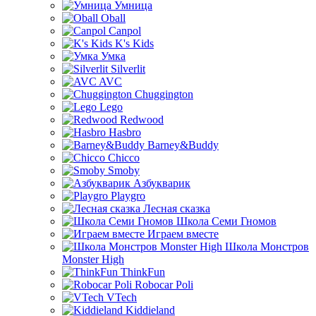
Умница
Oball
Canpol
K's Kids
Умка
Silverlit
AVC
Chuggington
Lego
Redwood
Hasbro
Barney&Buddy
Chicco
Smoby
Азбукварик
Playgro
Лесная сказка
Школа Семи Гномов
Играем вместе
Школа Монстров
Monster High
ThinkFun
Robocar Poli
VTech
Kiddieland