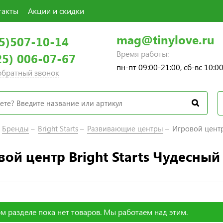
такты
Акции и скидки
mag@tinylove.ru
5)507-10-14
Время работы:
25) 006-07-67
пн-пт 09:00-21:00, сб-вс 10:0
 обратный звонок
Бренды
Bright Starts
Развивающие центры
Игровой центр 
ой центр Bright Starts Чудесный
м разделе пока нет товаров. Мы работаем над этим.