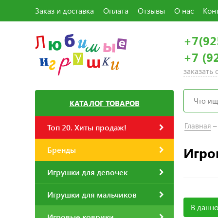
Заказ и доставка
Оплата
Отзывы
О нас
Кон
+7(92
+7 (9
заказать
КАТАЛОГ ТОВАРОВ
Главная
Топ 20. Хиты продаж!
Игров
Бренды
Игрушки для девочек
Игрушки для мальчиков
В данно
Игровые коврики