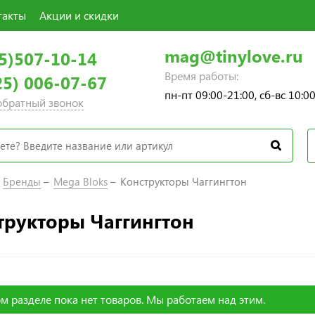
такты
Акции и скидки
mag@tinylove.ru
5)507-10-14
Время работы:
25) 006-07-67
пн-пт 09:00-21:00, сб-вс 10:0
 обратный звонок
Бренды
Mega Bloks
Конструкторы Чаггингтон
трукторы Чаггингтон
м разделе пока нет товаров. Мы работаем над этим.