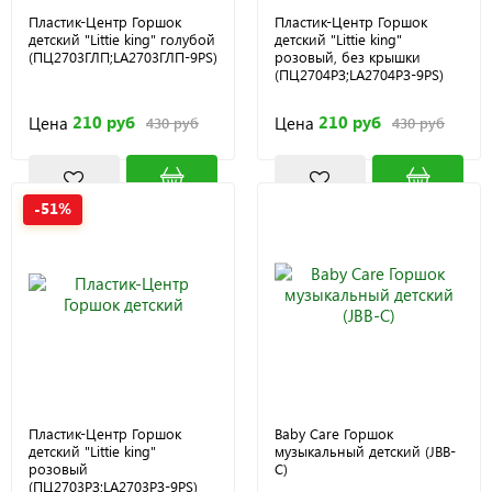
Пластик-Центр Горшок
Пластик-Центр Горшок
детский "Littie king" голубой
детский "Littie king"
(ПЦ2703ГЛП;LA2703ГЛП-9PS)
розовый, без крышки
(ПЦ2704РЗ;LA2704РЗ-9PS)
210 руб
210 руб
Цена
Цена
430 руб
430 руб
-51%
Пластик-Центр Горшок
Baby Care Горшок
детский "Littie king"
музыкальный детский (JBB-
розовый
C)
(ПЦ2703РЗ;LA2703РЗ-9PS)