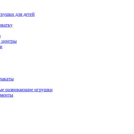
рушки для детей
оватку
р
, центры
и
лакаты
ые развивающие игрушки
ументы