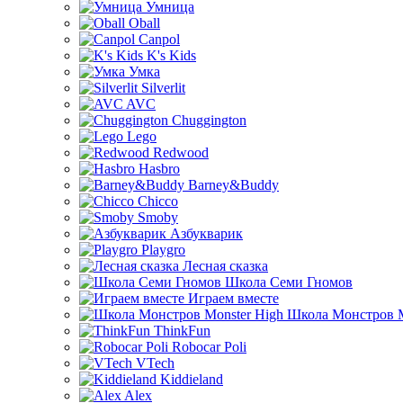
Умница
Oball
Canpol
K's Kids
Умка
Silverlit
AVC
Chuggington
Lego
Redwood
Hasbro
Barney&Buddy
Chicco
Smoby
Азбукварик
Playgro
Лесная сказка
Школа Семи Гномов
Играем вместе
Школа Монстров M
ThinkFun
Robocar Poli
VTech
Kiddieland
Alex