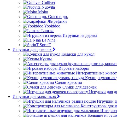
Gulliver
Nuovita
Molto
Graco и др.
Жирафики
Yookidoo
Lamaze
Игрушки из дерева
La Nina
SprinT
Игрушки для девочек
Коляски для кукол
Куклы
Игровые наборы
Интерактивные живо
Кухни, кухонная 
Салон красоты
Сумки для девочек
Игрушки для де
Игрушки для мальчиков
Игрушки д
Конструкторы для 
Интеракт
Большие игрушк