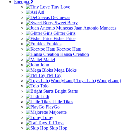
Бренды
Tiny Love
Asi
DeCuevas
Sweet Berry
Juan Antonio Munecas
Glitter Girls
Fisher Price
Funkids
Космос Наш
Hansa Creation
Mattel
John
Mega Bloks
I'M Toy
Toys Lab (WoodyLand)
Tolo
Bright Starts
Ludi
Little Tikes
PlayGo
Majorette
Tomy
Taf Toys
Skip Hop