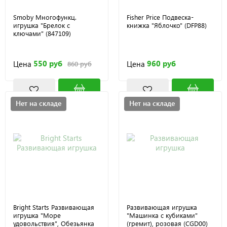
Smoby Многофункц.
Fisher Price Подвеска-
игрушка "Брелок с
книжка "Яблочко" (DFP88)
ключами" (847109)
550 руб
960 руб
Цена
Цена
860 руб
Нет на складе
Нет на складе
Bright Starts Развивающая
Развивающая игрушка
игрушка "Море
"Машинка с кубиками"
удовольствия", Обезьянка
(гремит), розовая (CGD00)