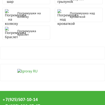
Погремушки на
Погремушка над
коляску
кроваткой
Погремушка
браслет
+7(925)507-10-14