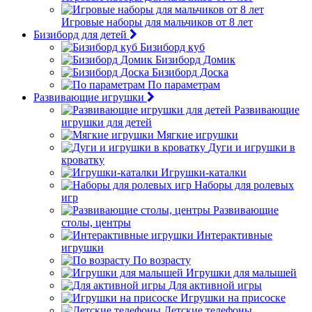
Игровые наборы для мальчиков от 8 лет
Бизиборд для детей
Бизиборд куб
Бизиборд Домик
Бизиборд Доска
По параметрам
Развивающие игрушки
Развивающие
игрушки для детей
Мягкие игрушки
Дуги и игрушки в
кроватку
Игрушки-каталки
Наборы для ролевых
игр
Развивающие
столы, центры
Интерактивные
игрушки
По возрасту
Игрушки для малышей
Для активной игры
Игрушки на присоске
Детские телефоны