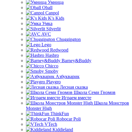
Умница
Oball
Canpol
K's Kids
Умка
Silverlit
AVC
Chuggington
Lego
Redwood
Hasbro
Barney&Buddy
Chicco
Smoby
Азбукварик
Playgro
Лесная сказка
Школа Семи Гномов
Играем вместе
Школа Монстров
Monster High
ThinkFun
Robocar Poli
VTech
Kiddieland