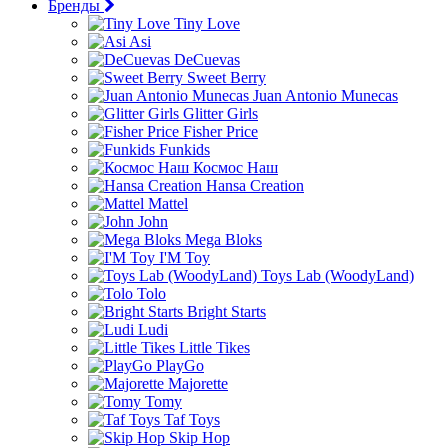
Бренды
Tiny Love
Asi
DeCuevas
Sweet Berry
Juan Antonio Munecas
Glitter Girls
Fisher Price
Funkids
Космос Наш
Hansa Creation
Mattel
John
Mega Bloks
I'M Toy
Toys Lab (WoodyLand)
Tolo
Bright Starts
Ludi
Little Tikes
PlayGo
Majorette
Tomy
Taf Toys
Skip Hop