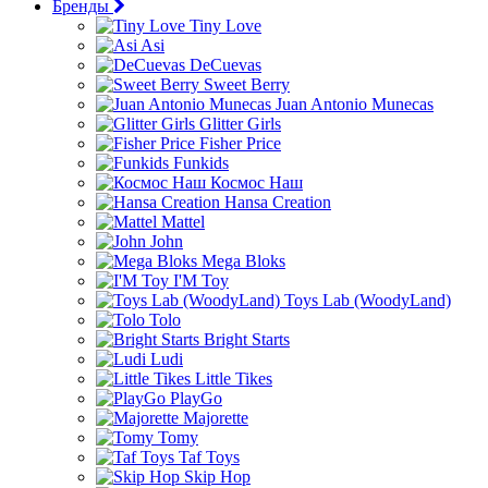
Бренды
Tiny Love
Asi
DeCuevas
Sweet Berry
Juan Antonio Munecas
Glitter Girls
Fisher Price
Funkids
Космос Наш
Hansa Creation
Mattel
John
Mega Bloks
I'M Toy
Toys Lab (WoodyLand)
Tolo
Bright Starts
Ludi
Little Tikes
PlayGo
Majorette
Tomy
Taf Toys
Skip Hop