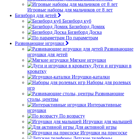
Игровые наборы для мальчиков от 8 лет
Бизиборд для детей
Бизиборд куб
Бизиборд Домик
Бизиборд Доска
По параметрам
Развивающие игрушки
Развивающие
игрушки для детей
Мягкие игрушки
Дуги и игрушки в
кроватку
Игрушки-каталки
Наборы для ролевых
игр
Развивающие
столы, центры
Интерактивные
игрушки
По возрасту
Игрушки для малышей
Для активной игры
Игрушки на присоске
Детские телефоны