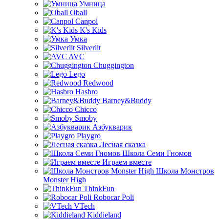
Умница
Oball
Canpol
K's Kids
Умка
Silverlit
AVC
Chuggington
Lego
Redwood
Hasbro
Barney&Buddy
Chicco
Smoby
Азбукварик
Playgro
Лесная сказка
Школа Семи Гномов
Играем вместе
Школа Монстров
Monster High
ThinkFun
Robocar Poli
VTech
Kiddieland