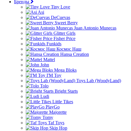
Бренды
Tiny Love
Asi
DeCuevas
Sweet Berry
Juan Antonio Munecas
Glitter Girls
Fisher Price
Funkids
Космос Наш
Hansa Creation
Mattel
John
Mega Bloks
I'M Toy
Toys Lab (WoodyLand)
Tolo
Bright Starts
Ludi
Little Tikes
PlayGo
Majorette
Tomy
Taf Toys
Skip Hop