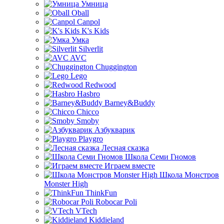
Умница
Oball
Canpol
K's Kids
Умка
Silverlit
AVC
Chuggington
Lego
Redwood
Hasbro
Barney&Buddy
Chicco
Smoby
Азбукварик
Playgro
Лесная сказка
Школа Семи Гномов
Играем вместе
Школа Монстров
Monster High
ThinkFun
Robocar Poli
VTech
Kiddieland