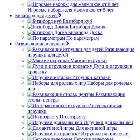
Игровые наборы для мальчиков от 8 лет
Бизиборд для детей
Бизиборд куб
Бизиборд Домик
Бизиборд Доска
По параметрам
Развивающие игрушки
Развивающие
игрушки для детей
Мягкие игрушки
Дуги и игрушки в
кроватку
Игрушки-каталки
Наборы для ролевых
игр
Развивающие
столы, центры
Интерактивные
игрушки
По возрасту
Игрушки для малышей
Для активной игры
Игрушки на присоске
Детские телефоны