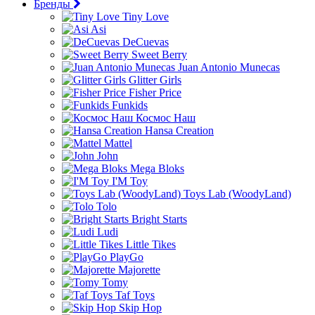
Бренды
Tiny Love
Asi
DeCuevas
Sweet Berry
Juan Antonio Munecas
Glitter Girls
Fisher Price
Funkids
Космос Наш
Hansa Creation
Mattel
John
Mega Bloks
I'M Toy
Toys Lab (WoodyLand)
Tolo
Bright Starts
Ludi
Little Tikes
PlayGo
Majorette
Tomy
Taf Toys
Skip Hop