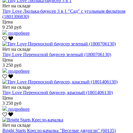
Нет на складе
Tiny Love Люлька-баунсер 3 в 1 "Сад" с угольным фильтром
(1801306830)
Цена
9 250 руб
подробнее
Нет на складе
Tiny Love Переносной баунсер зеленый (1800706130)
Цена
3 250 руб
подробнее
Нет на складе
Tiny Love Переносной баунсер, красный (1801406130)
Цена
3 250 руб
подробнее
Нет на складе
Bright Starts Кресло-качалка "Веселые джунгли" (60135)