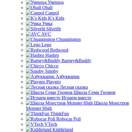
Умница
Oball
Canpol
K's Kids
Умка
Silverlit
AVC
Chuggington
Lego
Redwood
Hasbro
Barney&Buddy
Chicco
Smoby
Азбукварик
Playgro
Лесная сказка
Школа Семи Гномов
Играем вместе
Школа Монстров
Monster High
ThinkFun
Robocar Poli
VTech
Kiddieland