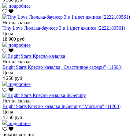
подробнее
Нет на складе
Tiny Love Люлька-баунсер 3 в 1 цвет джинса (2222180561)
Цена
18 900 руб
подробнее
Нет на складе
Bright Starts Кресло-качалка "Счастливое сафари" (11508)
Цена
4 250 руб
подробнее
Нет на складе
Bright Starts Кресло-качалка InGenuity "Morrison" (11203)
Цена
4 350 руб
подробнее
показывать по: