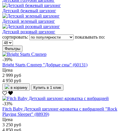
Детский голубой шезлонг
Детский бежевый шезлонг
Детский зеленый шезлонг
Детский розовый шезлонг
сортировать:
показывать по:
Фильтры
-39%
Bright Starts Слипер "Добрые сны" (60131)
Цена
2 999 руб
4 950 руб
в корзину
Купить в 1 клик
-33%
Fitch Baby Детский шезлонг-кроватка с вибрацией "Rock
Playing Sleeper" (88939)
Цена
3 250 руб
4 850 руб