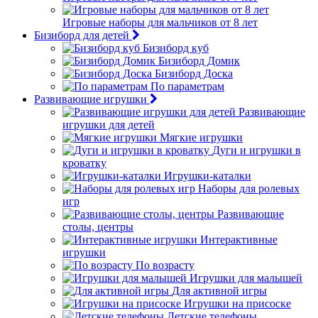
Игровые наборы для мальчиков от 8 лет
Бизиборд для детей
Бизиборд куб
Бизиборд Домик
Бизиборд Доска
По параметрам
Развивающие игрушки
Развивающие
игрушки для детей
Мягкие игрушки
Дуги и игрушки в
кроватку
Игрушки-каталки
Наборы для ролевых
игр
Развивающие
столы, центры
Интерактивные
игрушки
По возрасту
Игрушки для малышей
Для активной игры
Игрушки на присоске
Детские телефоны