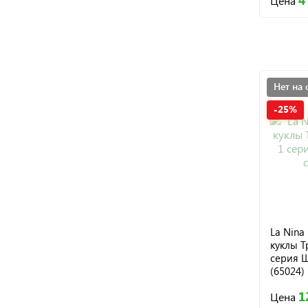
4
Цена
Нет на 
-25%
La Nina
куклы Т
серия Ш
(65024)
1
Цена