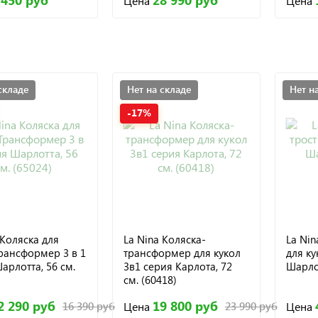
 450 руб
28 990 руб
Цена
Цена
складе
Нет на складе
Нет н
-17%
 Коляска для
La Nina Коляска-
La Nin
рансформер 3 в 1
трансформер для кукол
для ку
арлотта, 56 см.
3в1 серия Карлота, 72
Шарлот
см. (60418)
2 290 руб
19 800 руб
Цена
Цена
16 390 руб
23 990 руб