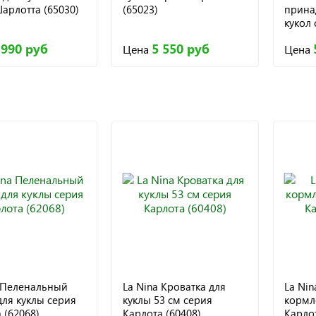
арлотта (65030)
(65023)
прина
кукол
(65029
 990 руб
5 550 руб
Цена
Цена
a Пеленальный
La Nina Кроватка для
La Nin
для куклы серия
куклы 53 см серия
кормл
 (62068)
Карлота (60408)
Карлот