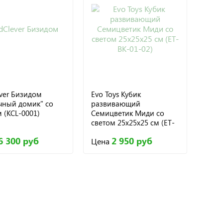
ever Бизидом
Evo Toys Кубик
чный домик" со
развивающий
 (KCL-0001)
Семицветик Миди со
светом 25х25х25 см (ET-
BK-01-02)
6 300 руб
2 950 руб
Цена