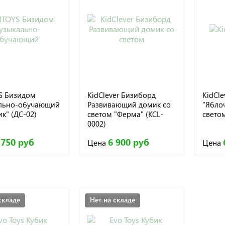
S Бизидом
KidClever Бизиборд
KidCl
льно-обучающий
Развивающий домик со
"Ябло
к" (ДС-02)
светом "Ферма" (KCL-
светом
0002)
 750 руб
6 900 руб
Цена
Цена
складе
Нет на складе