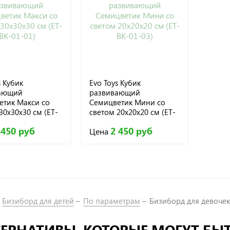
s Кубик
Evo Toys Кубик
ающий
развивающий
етик Макси со
Семицветик Мини со
30х30х30 см (ET-
светом 20х20х20 см (ET-
1)
BK-01-03)
 450 руб
2 450 руб
Цена
Бизиборд для детей
По параметрам
Бизиборд для девочек
ЕРНАТИВЫ, КОТОРЫЕ МОГУТ БЫ