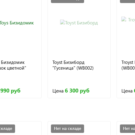
s Бизидомик
Toyst Бизиборд
Troyst
ок цветной"
"Гусеница" (WB002)
(WB00
 990 руб
6 300 руб
Цена
Цена
складе
Нет на складе
Нет н