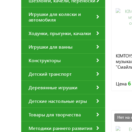
Шезлонги, качели, переноски
Игрушки для коляски и
автомобиля
Ходунки, прыгунки, качалки
Игрушки для ванны
KIMTOY
Конструкторы
музыка
"Смайли
Детский транспорт
6
Цена
Деревянные игрушки
Детские настольные игры
Товары для творчества
Нет на 
Методики раннего развития