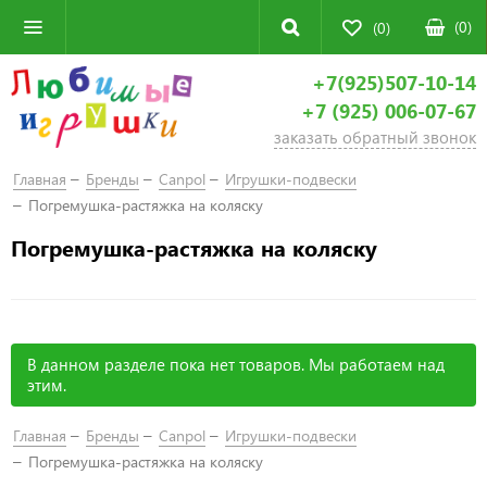
(
0
)
(0)
+7(925)507-10-14
+7 (925) 006-07-67
заказать обратный звонок
Главная
Бренды
Canpol
Игрушки-подвески
Погремушка-растяжка на коляску
Погремушка-растяжка на коляску
В данном разделе пока нет товаров. Мы работаем над
этим.
Главная
Бренды
Canpol
Игрушки-подвески
Погремушка-растяжка на коляску