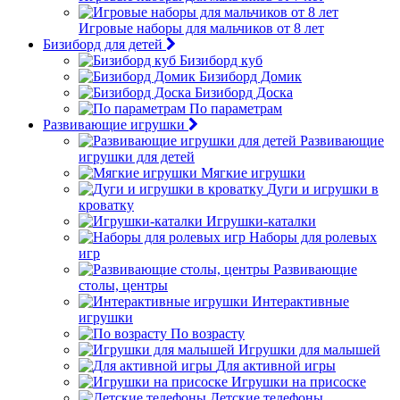
Игровые наборы для мальчиков от 8 лет
Бизиборд для детей
Бизиборд куб
Бизиборд Домик
Бизиборд Доска
По параметрам
Развивающие игрушки
Развивающие
игрушки для детей
Мягкие игрушки
Дуги и игрушки в
кроватку
Игрушки-каталки
Наборы для ролевых
игр
Развивающие
столы, центры
Интерактивные
игрушки
По возрасту
Игрушки для малышей
Для активной игры
Игрушки на присоске
Детские телефоны