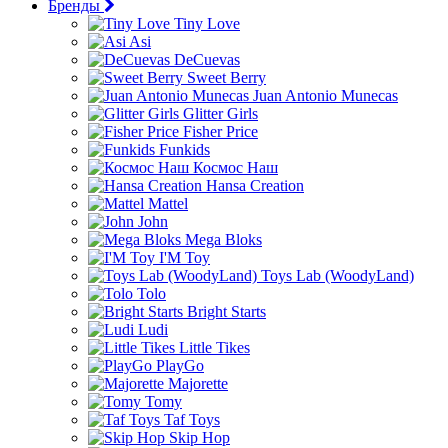
Бренды
Tiny Love
Asi
DeCuevas
Sweet Berry
Juan Antonio Munecas
Glitter Girls
Fisher Price
Funkids
Космос Наш
Hansa Creation
Mattel
John
Mega Bloks
I'M Toy
Toys Lab (WoodyLand)
Tolo
Bright Starts
Ludi
Little Tikes
PlayGo
Majorette
Tomy
Taf Toys
Skip Hop