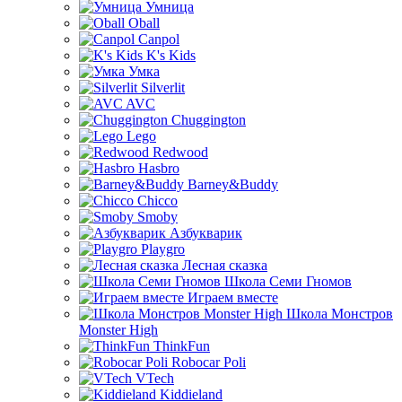
Умница
Oball
Canpol
K's Kids
Умка
Silverlit
AVC
Chuggington
Lego
Redwood
Hasbro
Barney&Buddy
Chicco
Smoby
Азбукварик
Playgro
Лесная сказка
Школа Семи Гномов
Играем вместе
Школа Монстров
Monster High
ThinkFun
Robocar Poli
VTech
Kiddieland