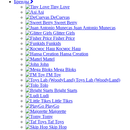
Бренды
Tiny Love
Asi
DeCuevas
Sweet Berry
Juan Antonio Munecas
Glitter Girls
Fisher Price
Funkids
Космос Наш
Hansa Creation
Mattel
John
Mega Bloks
I'M Toy
Toys Lab (WoodyLand)
Tolo
Bright Starts
Ludi
Little Tikes
PlayGo
Majorette
Tomy
Taf Toys
Skip Hop