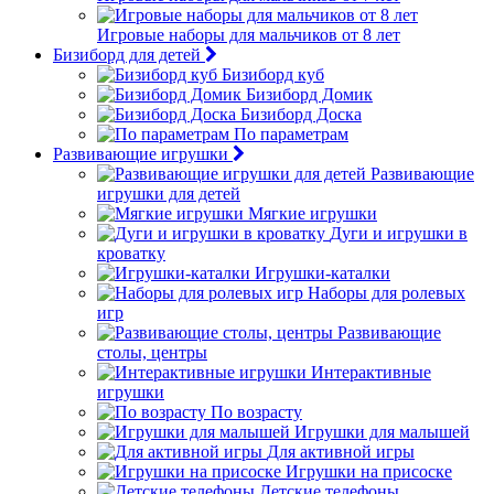
Игровые наборы для мальчиков от 8 лет
Бизиборд для детей
Бизиборд куб
Бизиборд Домик
Бизиборд Доска
По параметрам
Развивающие игрушки
Развивающие
игрушки для детей
Мягкие игрушки
Дуги и игрушки в
кроватку
Игрушки-каталки
Наборы для ролевых
игр
Развивающие
столы, центры
Интерактивные
игрушки
По возрасту
Игрушки для малышей
Для активной игры
Игрушки на присоске
Детские телефоны