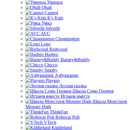
Умница
Oball
Canpol
K's Kids
Умка
Silverlit
AVC
Chuggington
Lego
Redwood
Hasbro
Barney&Buddy
Chicco
Smoby
Азбукварик
Playgro
Лесная сказка
Школа Семи Гномов
Играем вместе
Школа Монстров
Monster High
ThinkFun
Robocar Poli
VTech
Kiddieland