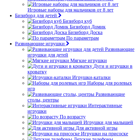
Игровые наборы для мальчиков от 8 лет
Бизиборд для детей
Бизиборд куб
Бизиборд Домик
Бизиборд Доска
По параметрам
Развивающие игрушки
Развивающие
игрушки для детей
Мягкие игрушки
Дуги и игрушки в
кроватку
Игрушки-каталки
Наборы для ролевых
игр
Развивающие
столы, центры
Интерактивные
игрушки
По возрасту
Игрушки для малышей
Для активной игры
Игрушки на присоске
Детские телефоны