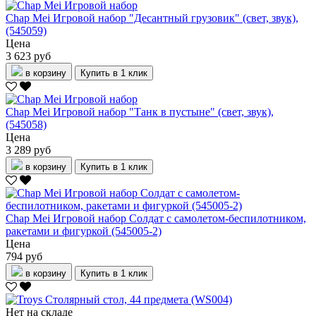
Chap Mei Игровой набор "Десантный грузовик" (свет, звук),
(545059)
Цена
3 623 руб
в корзину
Купить в 1 клик
Chap Mei Игровой набор "Танк в пустыне" (свет, звук),
(545058)
Цена
3 289 руб
в корзину
Купить в 1 клик
Chap Mei Игровой набор Солдат с самолетом-беспилотником,
ракетами и фигуркой (545005-2)
Цена
794 руб
в корзину
Купить в 1 клик
Нет на складе