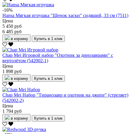
-16%
Hansa Мягкая игрушка "Щенок хаски" сидящий, 33 см (7511)
Цена
5 450 руб
6 485 руб
в корзину
Купить в 1 клик
Chap Mei Игровой набор "Охотник за динозаврами" с
вертолётом (542002-1)
Цена
1 898 руб
в корзину
Купить в 1 клик
Chap Mei Набор "Тиранозавр и охотник на джипе" (стреляет)
(542002-2)
Цена
1 794 руб
в корзину
Купить в 1 клик