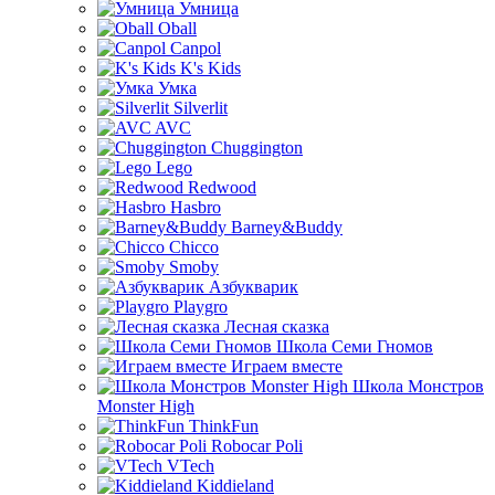
Умница
Oball
Canpol
K's Kids
Умка
Silverlit
AVC
Chuggington
Lego
Redwood
Hasbro
Barney&Buddy
Chicco
Smoby
Азбукварик
Playgro
Лесная сказка
Школа Семи Гномов
Играем вместе
Школа Монстров
Monster High
ThinkFun
Robocar Poli
VTech
Kiddieland