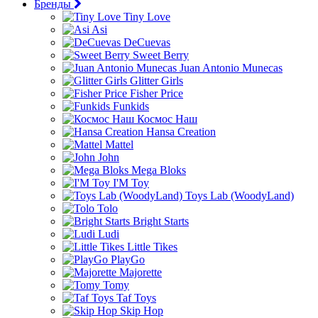
Бренды
Tiny Love
Asi
DeCuevas
Sweet Berry
Juan Antonio Munecas
Glitter Girls
Fisher Price
Funkids
Космос Наш
Hansa Creation
Mattel
John
Mega Bloks
I'M Toy
Toys Lab (WoodyLand)
Tolo
Bright Starts
Ludi
Little Tikes
PlayGo
Majorette
Tomy
Taf Toys
Skip Hop