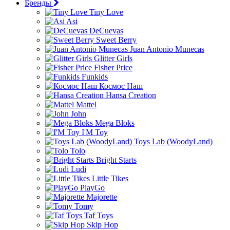
Бренды
Tiny Love
Asi
DeCuevas
Sweet Berry
Juan Antonio Munecas
Glitter Girls
Fisher Price
Funkids
Космос Наш
Hansa Creation
Mattel
John
Mega Bloks
I'M Toy
Toys Lab (WoodyLand)
Tolo
Bright Starts
Ludi
Little Tikes
PlayGo
Majorette
Tomy
Taf Toys
Skip Hop