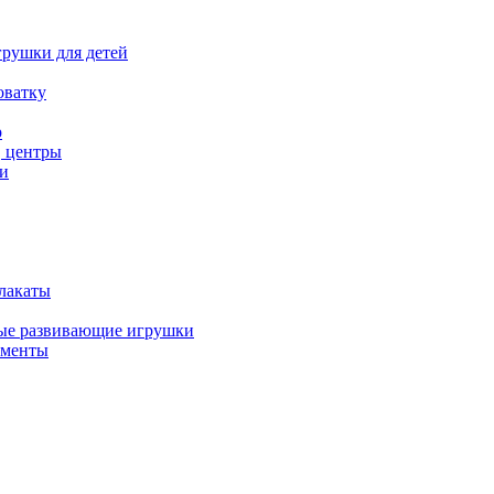
рушки для детей
оватку
р
, центры
и
лакаты
ые развивающие игрушки
ументы