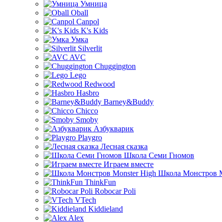
Умница
Oball
Canpol
K's Kids
Умка
Silverlit
AVC
Chuggington
Lego
Redwood
Hasbro
Barney&Buddy
Chicco
Smoby
Азбукварик
Playgro
Лесная сказка
Школа Семи Гномов
Играем вместе
Школа Монстров M
ThinkFun
Robocar Poli
VTech
Kiddieland
Alex