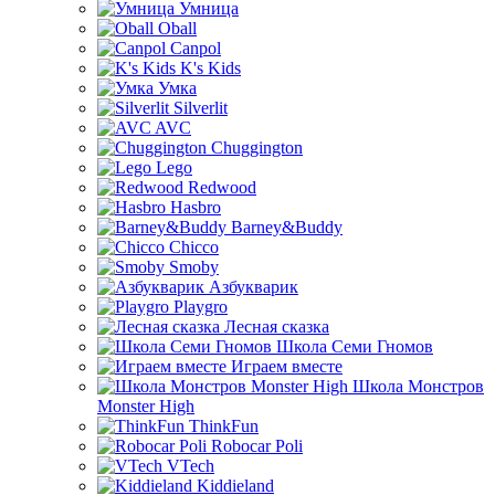
Умница
Oball
Canpol
K's Kids
Умка
Silverlit
AVC
Chuggington
Lego
Redwood
Hasbro
Barney&Buddy
Chicco
Smoby
Азбукварик
Playgro
Лесная сказка
Школа Семи Гномов
Играем вместе
Школа Монстров
Monster High
ThinkFun
Robocar Poli
VTech
Kiddieland