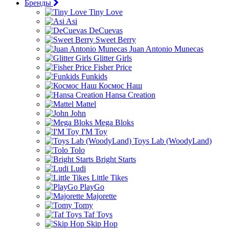
Бренды
Tiny Love
Asi
DeCuevas
Sweet Berry
Juan Antonio Munecas
Glitter Girls
Fisher Price
Funkids
Космос Наш
Hansa Creation
Mattel
John
Mega Bloks
I'M Toy
Toys Lab (WoodyLand)
Tolo
Bright Starts
Ludi
Little Tikes
PlayGo
Majorette
Tomy
Taf Toys
Skip Hop