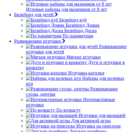
Игровые наборы для мальчиков от 8 лет
Бизиборд для детей
Бизиборд куб
Бизиборд Домик
Бизиборд Доска
По параметрам
Развивающие игрушки
Развивающие
игрушки для детей
Мягкие игрушки
Дуги и игрушки в
кроватку
Игрушки-каталки
Наборы для ролевых
игр
Развивающие
столы, центры
Интерактивные
игрушки
По возрасту
Игрушки для малышей
Для активной игры
Игрушки на присоске
Детские телефоны