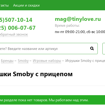
такты
Акции и скидки
mag@tinylove.ru
5)507-10-14
Время работы:
25) 006-07-67
пн-пт 09:00-21:00, сб-вс 10:0
 обратный звонок
Бренды
Smoby
Игровые наборы
Игрушки Smoby с приц
шки Smoby с прицепом
м разделе пока нет товаров. Мы работаем над этим.