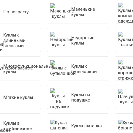
Маленькие
По возрасту
куклы
Куклы с
Недорогие
длинными
куклы
волосами
Многофункциональные
Куклы с
куклы
бутылочкой
Куклы на
Мягкие куклы
подушке
Куклы в
Кукла шатенка
комбинезоне