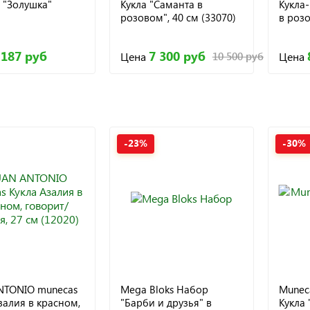
 "Золушка"
Кукла "Саманта в
Кукла
розовом", 40 см (33070)
в розо
 187 руб
7 300 руб
Цена
Цена
10 500 руб
-23%
-30%
NTONIO munecas
Mega Bloks Набор
Muneca
залия в красном,
"Барби и друзья" в
Кукла 