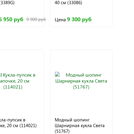
(3389G)
40 см (33086)
6 950 руб
9 300 руб
Цена
9 900 руб
кла-пупсик в
Модный шопинг
е, 20 см (114021)
Шарнирная кукла Света
(51767)