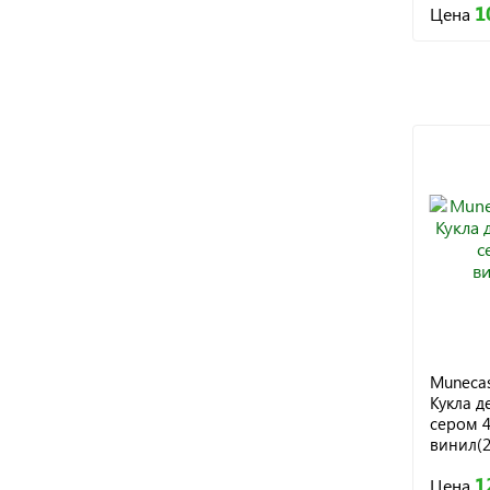
1
Цена
Munecas
Кукла д
сером 4
винил(2
1
Цена