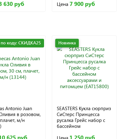
3 630 руб
7 900 руб
Цена
 по коду: СКИДКА25
Новинка
s Antonio Juan
SEASTERS Кукла сюрприз
 Оливия в розовом,
СиСтерс Принцесса
 плачет, м/н
русалка Грейс набор с
)
бассейном
аксессуарами и
10 625 руб
1 250 руб
Цена
питомцем (EAT15800)