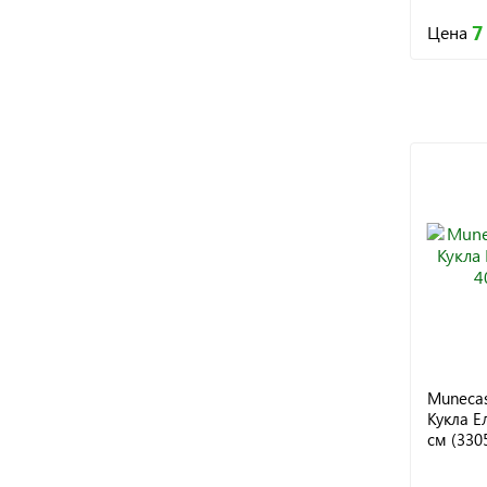
7
Цена
Munecas
Кукла Е
см (330