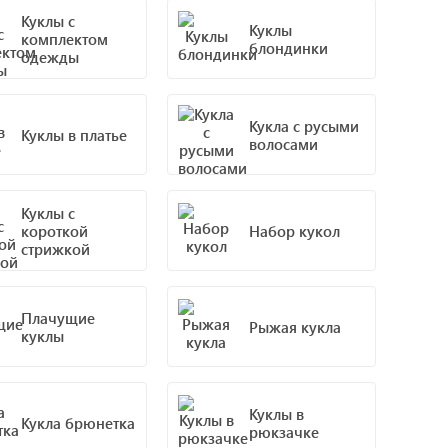
Куклы с
Куклы
комплектом
блондинки
одежды
Кукла с русыми
Куклы в платье
волосами
Куклы с
короткой
Набор кукол
стрижкой
Плачущие
Рыжая кукла
куклы
Куклы в
Кукла брюнетка
рюкзачке