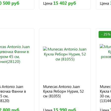
0 500 руб
15 402 руб
Цена
Цена
- 25%
 Antonio Juan
Munecas Antonio Juan
Muneca
евочка Фанни в
Кукла Реборн Нурия, 52
Кукла
5 см,
см (81055)
30 см,
8120)
(13144
2 800 руб
15 990 руб
Цена
Цена