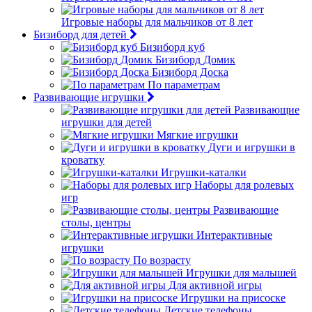
Игровые наборы для мальчиков от 8 лет
Бизиборд для детей
Бизиборд куб
Бизиборд Домик
Бизиборд Доска
По параметрам
Развивающие игрушки
Развивающие
игрушки для детей
Мягкие игрушки
Дуги и игрушки в
кроватку
Игрушки-каталки
Наборы для ролевых
игр
Развивающие
столы, центры
Интерактивные
игрушки
По возрасту
Игрушки для малышей
Для активной игры
Игрушки на присоске
Детские телефоны