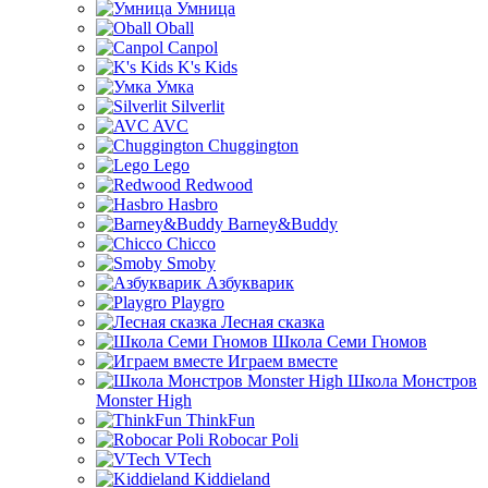
Умница
Oball
Canpol
K's Kids
Умка
Silverlit
AVC
Chuggington
Lego
Redwood
Hasbro
Barney&Buddy
Chicco
Smoby
Азбукварик
Playgro
Лесная сказка
Школа Семи Гномов
Играем вместе
Школа Монстров
Monster High
ThinkFun
Robocar Poli
VTech
Kiddieland