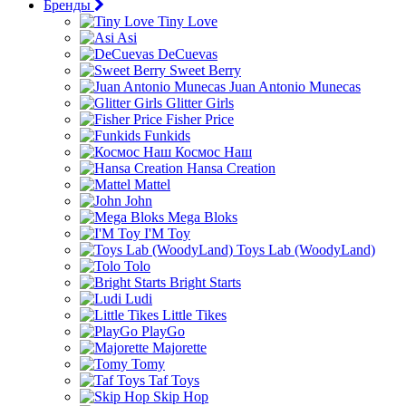
Бренды
Tiny Love
Asi
DeCuevas
Sweet Berry
Juan Antonio Munecas
Glitter Girls
Fisher Price
Funkids
Космос Наш
Hansa Creation
Mattel
John
Mega Bloks
I'M Toy
Toys Lab (WoodyLand)
Tolo
Bright Starts
Ludi
Little Tikes
PlayGo
Majorette
Tomy
Taf Toys
Skip Hop