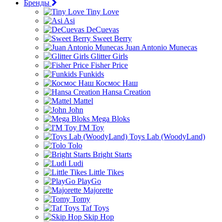
Бренды
Tiny Love
Asi
DeCuevas
Sweet Berry
Juan Antonio Munecas
Glitter Girls
Fisher Price
Funkids
Космос Наш
Hansa Creation
Mattel
John
Mega Bloks
I'M Toy
Toys Lab (WoodyLand)
Tolo
Bright Starts
Ludi
Little Tikes
PlayGo
Majorette
Tomy
Taf Toys
Skip Hop