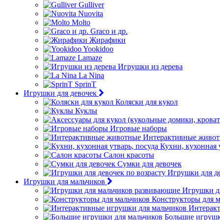
Gulliver
Nuovita
Molto
Graco и др.
Жирафики
Yookidoo
Lamaze
Игрушки из дерева
La Nina
SprinT
Игрушки для девочек
Коляски для кукол
Куклы
Игровые наборы
Интерактивные живо
Кухни, кухонная 
Салон красоты
Сумки для девочек
Игрушки для де
Игрушки для мальчиков
Игрушки д
Конструкторы для 
Интеракт
Большие игрушк