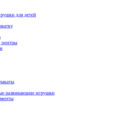
рушки для детей
оватку
р
, центры
и
лакаты
ые развивающие игрушки
ументы