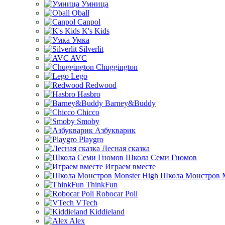
Умница
Oball
Canpol
K's Kids
Умка
Silverlit
AVC
Chuggington
Lego
Redwood
Hasbro
Barney&Buddy
Chicco
Smoby
Азбукварик
Playgro
Лесная сказка
Школа Семи Гномов
Играем вместе
Школа Монстров M
ThinkFun
Robocar Poli
VTech
Kiddieland
Alex