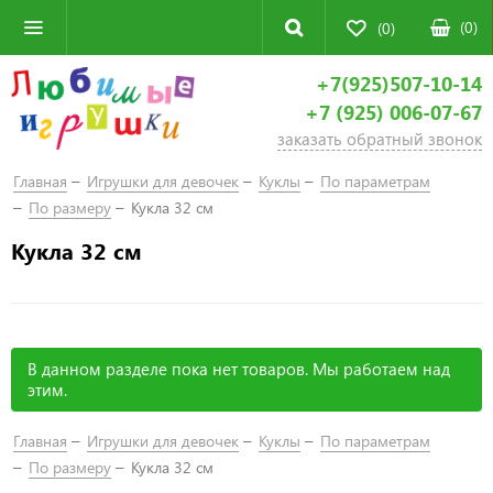
(
0
)
(0)
+7(925)507-10-14
+7 (925) 006-07-67
заказать обратный звонок
Главная
Игрушки для девочек
Куклы
По параметрам
По размеру
Кукла 32 см
Кукла 32 см
В данном разделе пока нет товаров. Мы работаем над
этим.
Главная
Игрушки для девочек
Куклы
По параметрам
По размеру
Кукла 32 см