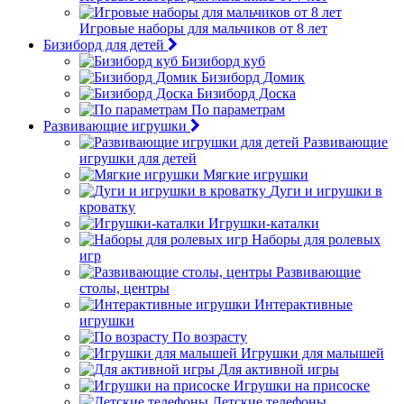
Игровые наборы для мальчиков от 8 лет
Бизиборд для детей
Бизиборд куб
Бизиборд Домик
Бизиборд Доска
По параметрам
Развивающие игрушки
Развивающие
игрушки для детей
Мягкие игрушки
Дуги и игрушки в
кроватку
Игрушки-каталки
Наборы для ролевых
игр
Развивающие
столы, центры
Интерактивные
игрушки
По возрасту
Игрушки для малышей
Для активной игры
Игрушки на присоске
Детские телефоны