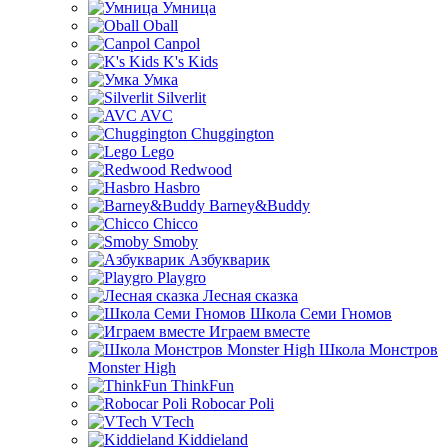
Умница
Oball
Canpol
K's Kids
Умка
Silverlit
AVC
Chuggington
Lego
Redwood
Hasbro
Barney&Buddy
Chicco
Smoby
Азбукварик
Playgro
Лесная сказка
Школа Семи Гномов
Играем вместе
Школа Монстров
Monster High
ThinkFun
Robocar Poli
VTech
Kiddieland