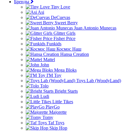
Бренды
Tiny Love
Asi
DeCuevas
Sweet Berry
Juan Antonio Munecas
Glitter Girls
Fisher Price
Funkids
Космос Наш
Hansa Creation
Mattel
John
Mega Bloks
I'M Toy
Toys Lab (WoodyLand)
Tolo
Bright Starts
Ludi
Little Tikes
PlayGo
Majorette
Tomy
Taf Toys
Skip Hop