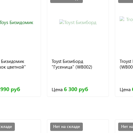
s Бизидомик
Toyst Бизиборд
Troyst
ок цветной"
"Гусеница" (WB002)
(WB00
 990 руб
6 300 руб
Цена
Цена
складе
Нет на складе
Нет н