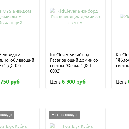
S Бизидом
KidClever Бизиборд
KidCl
льно-обучающий
Развивающий домик со
"Ябло
к" (ДС-02)
светом "Ферма" (KCL-
светом
0002)
 750 руб
6 900 руб
Цена
Цена
складе
Нет на складе