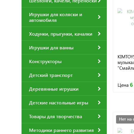
Шезлонги, качели, переноски
Игрушки для коляски и
автомобиля
Ходунки, прыгунки, качалки
Игрушки для ванны
KIMTOY
Конструкторы
музыка
"Смайли
Детский транспорт
6
Цена
Деревянные игрушки
Детские настольные игры
Товары для творчества
Нет на 
Методики раннего развития