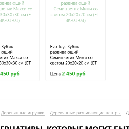
s Кубик
Evo Toys Кубик
ающий
развивающий
етик Макси со
Семицветик Мини со
30х30х30 см (ET-
светом 20х20х20 см (ET-
1)
BK-01-03)
 450 руб
2 450 руб
Цена
Деревянные игрушки
Деревянные развивающие центры
Д
ЕРНАТИВЫ, КОТОРЫЕ МОГУТ БЫ