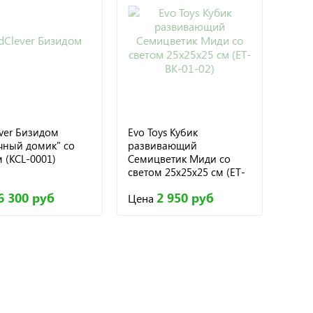
ever Бизидом
Evo Toys Кубик
чный домик" со
развивающий
 (KCL-0001)
Семицветик Миди со
светом 25х25х25 см (ET-
BK-01-02)
6 300 руб
2 950 руб
Цена